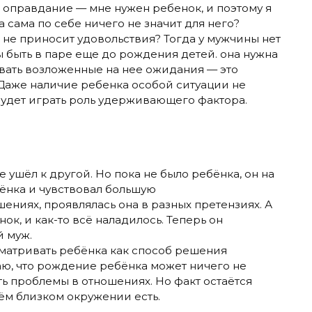
е оправдание — мне нужен ребенок, и поэтому я
 сама по себе ничего не значит для него?
 не приносит удовольствия? Тогда у мужчины нет
ы быть в паре еще до рождения детей. она нужна
ывать возложенные на нее ожидания — это
. Даже наличие ребенка особой ситуации не
будет играть роль удерживающего фактора.
е ушёл к другой. Но пока не было ребёнка, он на
бёнка и чувствовал большую
ениях, проявлялась она в разных претензиях. А
ок, и как-то всё наладилось. Теперь он
й муж.
сматривать ребёнка как способ решения
ю, что рождение ребёнка может ничего не
ить проблемы в отношениях. Но факт остаётся
ём близком окружении есть.