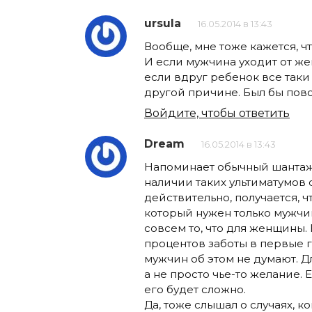
ursula
16.05.2014 в 13:43
Вообще, мне тоже кажется, ч
И если мужчина уходит от же
если вдруг ребенок все таки 
другой причине. Был бы пов
Войдите, чтобы ответить
Dream
16.05.2014 в 13:43
Напоминает обычный шантаж 
наличии таких ультиматумов с
действительно, получается, ч
который нужен только мужчин
совсем то, что для женщины. 
процентов заботы в первые 
мужчин об этом не думают. 
а не просто чье-то желание. 
его будет сложно.
Да, тоже слышал о случаях, 