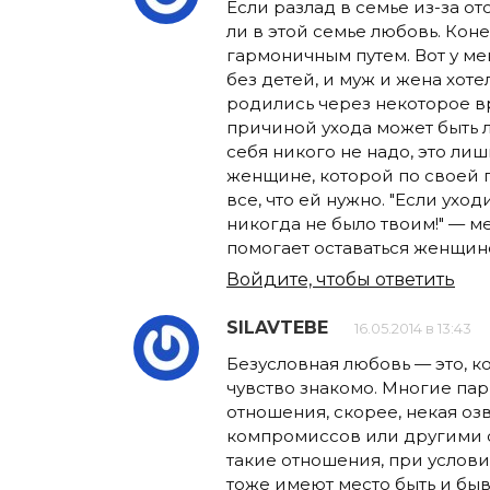
Если разлад в семье из-за отс
ли в этой семье любовь. Кон
гармоничным путем. Вот у м
без детей, и муж и жена хоте
родились через некоторое вр
причиной ухода может быть л
себя никого не надо, это ли
женщине, которой по своей 
все, что ей нужно. "Если уходи
никогда не было твоим!" — м
помогает оставаться женщин
Войдите, чтобы ответить
SILAVTEBE
16.05.2014 в 13:43
Безусловная любовь — это, ко
чувство знакомо. Многие пар
отношения, скорее, некая оз
компромиссов или другими с
такие отношения, при условии
тоже имеют место быть и бы