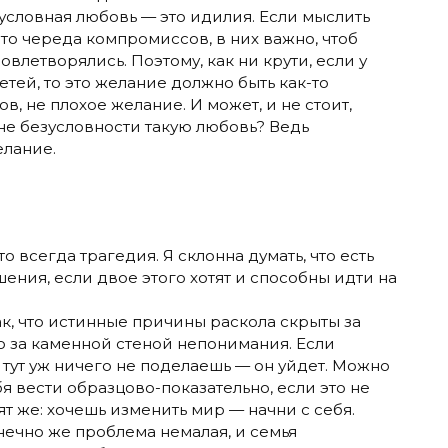
зусловная любовь — это идилия. Если мыслить
это череда компромиссов, в них важно, чтоб
влетворялись. Поэтому, как ни крути, если у
етей, то это желание должно быть как-то
в, не плохое желание. И может, и не стоит,
 не безусловности такую любовь? Ведь
елание.
о всегда трагедия. Я склонна думать, что есть
шения, если двое этого хотят и способны идти на
ак, что истинные причины раскола скрыты за
о за каменной стеной непонимания. Если
 тут уж ничего не поделаешь — он уйдет. Можно
я вести образцово-показательно, если это не
т же: хочешь изменить мир — начни с себя.
нечно же проблема немалая, и семья