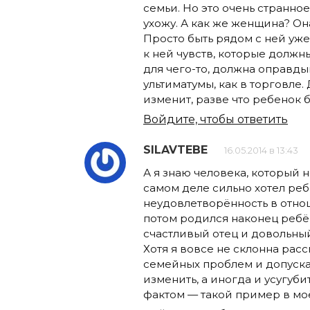
семьи. Но это очень странно
ухожу. А как же женщина? Она
Просто быть рядом с ней уже
к ней чувств, которые должн
для чего-то, должна оправд
ультиматумы, как в торговле
изменит, разве что ребенок 
Войдите, чтобы ответить
SILAVTEBE
16.05.2014 в 13:43
А я знаю человека, который н
самом деле сильно хотел ре
неудовлетворённость в отнош
потом родился наконец ребён
счастливый отец и довольны
Хотя я вовсе не склонна рас
семейных проблем и допуска
изменить, а иногда и усугуб
фактом — такой пример в мо