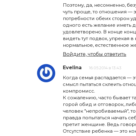
Поэтому, да, несомненно, бе
чуть проще, то отношения — 
потребности обеих сторон удо
одного есть желание иметь д
удовлетворено. В конце концо
видеть тут подвох, упрекая в
нормальное, естественное ж
Войдите, чтобы ответить
Evelina
16.05.2014 в 13:43
Когда семья распадается — эт
смысл пытаться склеить отно
компромисс.
К сожалению, часто бывает т
горой обид и отговорок, либ
человек "непробиваемый", то
правда попытаться начать себ
претит женщине. Ведь говоря
Отсутствие ребенка — это ко