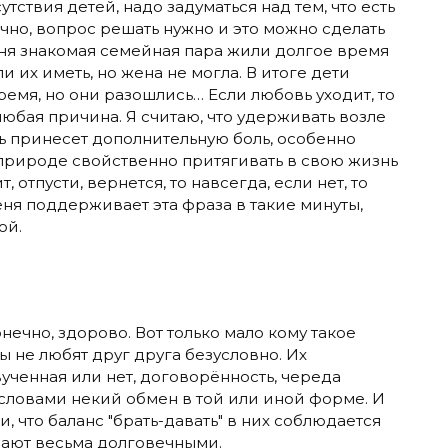
утствия детей, надо задуматься над тем, что есть
ечно, вопрос решать нужно и это можно сделать
еня знакомая семейная пара жили долгое время
ли их иметь, но жена не могла. В итоге дети
емя, но они разошлись… Если любовь уходит, то
юбая причина. Я считаю, что удерживать возле
шь принесет дополнительную боль, особенно
природе свойственно притягивать в свою жизнь
т, отпусти, вернется, то навсегда, если нет, то
еня поддерживает эта фраза в такие минуты,
ой.
нечно, здорово. Вот только мало кому такое
ы не любят друг друга безусловно. Их
вученная или нет, договорённость, череда
ловами некий обмен в той или иной форме. И
, что баланс "брать-давать" в них соблюдается
вают весьма долговечными.