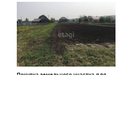
Покупка земельного участка для
дома в Ирбите
Обычно, люди предпочитают покупать уже
готовые дома
0
3.6к.