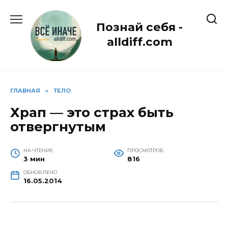
Перейти
к
Познай себя -
содержанию
alldiff.com
ГЛАВНАЯ
»
ТЕЛО
Храп — это страх быть
отвергнутым
НА ЧТЕНИЕ
ПРОСМОТРОВ
3 мин
816
ОБНОВЛЕНО
16.05.2014