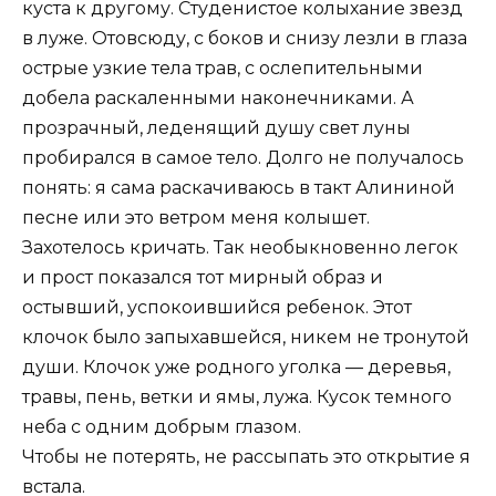
куста к другому. Студенистое колыхание звезд
в луже. Отовсюду, с боков и снизу лезли в глаза
острые узкие тела трав, с ослепительными
добела раскаленными наконечниками. А
прозрачный, леденящий душу свет луны
пробирался в самое тело. Долго не получалось
понять: я сама раскачиваюсь в такт Алининой
песне или это ветром меня колышет.
Захотелось кричать. Так необыкновенно легок
и прост показался тот мирный образ и
остывший, успокоившийся ребенок. Этот
клочок было запыхавшейся, никем не тронутой
души. Клочок уже родного уголка — деревья,
травы, пень, ветки и ямы, лужа. Кусок темного
неба с одним добрым глазом.
Чтобы не потерять, не рассыпать это открытие я
встала.