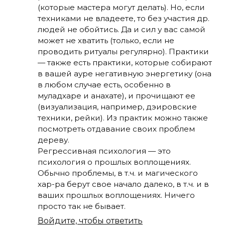
(которые мастера могут делать). Но, если
техниками не владеете, то без участия др.
людей не обойтись. Да и сил у вас самой
может не хватить (только, если не
проводить ритуалы регулярно). Практики
— также есть практики, которые собирают
в вашей ауре негативную энергетику (она
в любом случае есть, особенно в
муладхаре и анахате), и прочищают ее
(визуализация, например, дэировские
техники, рейки). Из практик можно также
посмотреть отдавание своих проблем
дереву.
Регрессивная психология — это
психология о прошлых воплощениях.
Обычно проблемы, в т.ч. и магического
хар-ра берут свое начало далеко, в т.ч. и в
ваших прошлых воплощениях. Ничего
просто так не бывает.
Войдите, чтобы ответить