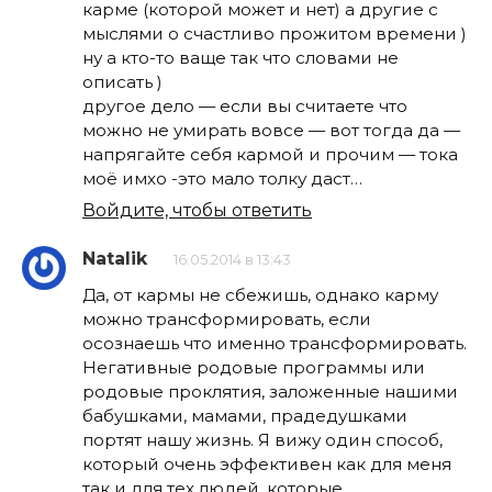
карме (которой может и нет) а другие с
мыслями о счастливо прожитом времени )
ну а кто-то ваще так что словами не
описать )
другое дело — если вы считаете что
можно не умирать вовсе — вот тогда да —
напрягайте себя кармой и прочим — тока
моё имхо -это мало толку даст…
Войдите, чтобы ответить
Natalik
16.05.2014 в 13:43
Да, от кармы не сбежишь, однако карму
можно трансформировать, если
осознаешь что именно трансформировать.
Негативные родовые программы или
родовые проклятия, заложенные нашими
бабушками, мамами, прадедушками
портят нашу жизнь. Я вижу один способ,
который очень эффективен как для меня
так и для тех людей, которые