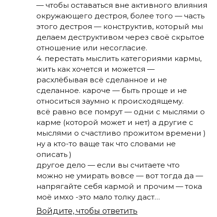
— чтобы оставаться вне активного влияния
окружающего дестроя, более того — часть
этого дестроя — конструктив, который мы
делаем деструктивом через своё скрытое
отношение или несогласие.
4. перестать мыслить категориями кармы,
жить как хочется и можется —
расхлёбывая всё сделанное и не
сделанное. кароче — быть проще и не
относиться заумно к происходящему.
всё равно все помрут — одни с мыслями о
карме (которой может и нет) а другие с
мыслями о счастливо прожитом времени )
ну а кто-то ваще так что словами не
описать )
другое дело — если вы считаете что
можно не умирать вовсе — вот тогда да —
напрягайте себя кармой и прочим — тока
моё имхо -это мало толку даст…
Войдите, чтобы ответить