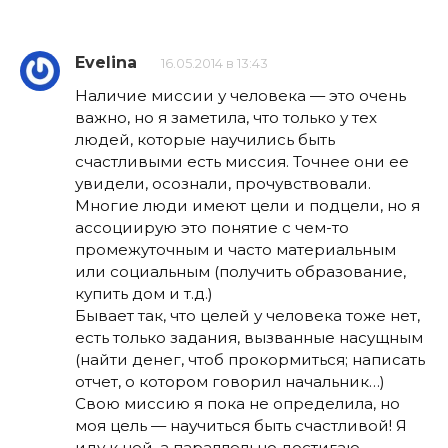
Evelina
16.05.2014 в 13:43
Наличие миссии у человека — это очень
важно, но я заметила, что только у тех
людей, которые научились быть
счастливыми есть миссия. Точнее они ее
увидели, осознали, прочувствовали.
Многие люди имеют цели и подцели, но я
ассоциирую это понятие с чем-то
промежуточным и часто материальным
или социальным (получить образование,
купить дом и т.д.)
Бывает так, что целей у человека тоже нет,
есть только задания, вызванные насущным
(найти денег, чтоб прокормиться; написать
отчет, о котором говорил начальник…)
Свою миссию я пока не определила, но
моя цель — научиться быть счастливой! Я
иду к ней, а параллельно достигаю