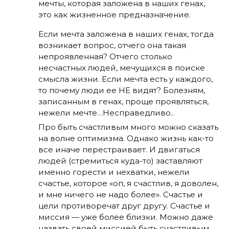
мечты, которая заложена в наших генах,
это как жизненное предназначение.
Если мечта заложена в наших генах, тогда
возникает вопрос, отчего она такая
непроявленная? Отчего столько
несчастных людей, мечущихся в поиске
смысла жизни. Если мечта есть у каждого,
то почему люди ее НЕ видят? Болезням,
записанным в генах, проще проявляться,
нежели мечте…Несправедливо..
Про быть счастливым много можно сказать
на волне оптимизма. Однако жизнь как-то
все иначе перестраивает. И двигаться
людей (стремиться куда-то) заставляют
именно горести и нехватки, нежели
счастье, которое «оп, я счастлив, я доволен,
и мне ничего не надо более». Счастье и
цели противоречат друг другу. Счастье и
миссия — уже более близки. Можно даже
назвать своей миссией быть счастливым