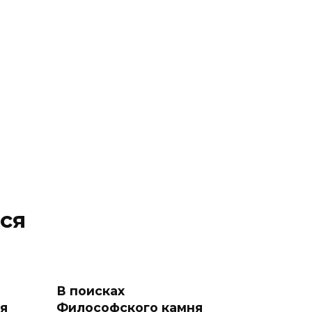
ся
В поисках
я
Философского камня