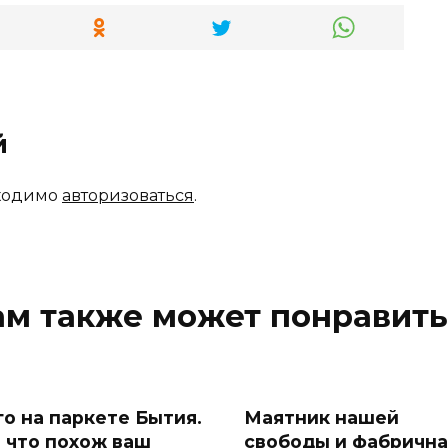
й
бходимо
авторизоваться
.
ам также может понравить
го на паркете Бытия.
Маятник нашей
а что похож ваш
свободы и фабрична