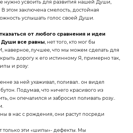
рые нужно усвоить для развития нашей Души,
 В этом заключена смелость, достойная
можность услышать голос своей Души.
тказаться от любого сравнения и идеи
е Души все равны
, нет того, кто мог бы
И, наверное, лучшее, что мы можем сделать для
крыть дорогу к его истинному Я, примерно так,
ипы и розу:
нне за ней ухаживал, поливал.. он видел
тон. Подумав, что ничего красивого из
ь, он опечалился и забросил поливать розу..
и.
ны в нас с рождения, они растут посреди
ят только эти «шипы»- дефекты. Мы