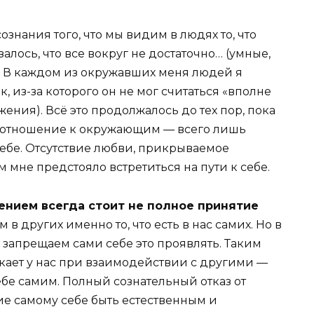
ознания того, что мы видим в людях то, что
залось, что все вокруг не достаточно… (умные,
). В каждом из окружавших меня людей я
, из-за которого он не мог считаться «вполне
ния). Всё это продолжалось до тех пор, пока
е отношение к окружающим — всего лишь
ебе. Отсутствие любви, прикрываемое
 мне предстояло встретиться на пути к себе.
ением всегда стоит не полное принятие
 других именно то, что есть в нас самих. Но в
о запрещаем сами себе это проявлять. Таким
икает у нас при взаимодействии с другими —
ебе самим. Полный сознательный отказ от
е самому себе быть естественным и