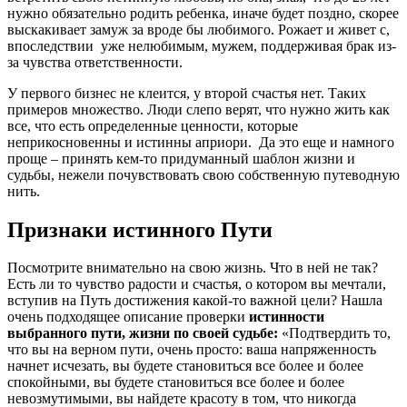
нужно обязательно родить ребенка, иначе будет поздно, скорее
выскакивает замуж за вроде бы любимого. Рожает и живет с,
впоследствии уже нелюбимым, мужем, поддерживая брак из-
за чувства ответственности.
У первого бизнес не клеится, у второй счастья нет. Таких
примеров множество. Люди слепо верят, что нужно жить как
все, что есть определенные ценности, которые
неприкосновенны и истинны априори. Да это еще и намного
проще – принять кем-то придуманный шаблон жизни и
судьбы, нежели почувствовать свою собственную путеводную
нить.
Признаки истинного Пути
Посмотрите внимательно на свою жизнь. Что в ней не так?
Есть ли то чувство радости и счастья, о котором вы мечтали,
вступив на Путь достижения какой-то важной цели? Нашла
очень подходящее описание проверки
истинности
выбранного пути, жизни по своей судьбе:
«Подтвердить то,
что вы на верном пути, очень просто: ваша напряженность
начнет исчезать, вы будете становиться все более и более
спокойными, вы будете становиться все более и более
невозмутимыми, вы найдете красоту в том, что никогда