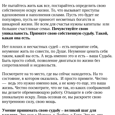
Не пытайтесь жить как все, постарайтесь определить свою
собственную искру жизни. То, что вызывает приступы
вдохновения и наполнения силами. Пусть это будет не
популярно, пусть не принесет несметных богатств и
шикарной жизни. Не всем для счастья нужны капиталы или
большие счастливые семьи.
Почувствуйте свою
уникальность. Примите свою собственную судьбу. Такой,
какая она есть.
Нет плохих и несчастных судеб – есть неприятие себя,
неумение жить по совести, по Душе. Неумение ценить себя
таким, какой вы есть. А ведь именно это и есть – ваша Судьба.
Быть просто собой, позволение двигаться по жизни без
сопротивлений и недовольств.
Посмотрите на то место, где вы сейчас находитесь. На то
состояние, в котором оказались. И просто примите. Честно
— ведь это нужно именно вам, а не кому-то еще, это ваша
жизнь. Честно посмотрите, что не так, из каких соображений
вы делаете обременяющую работу. Отыщите в себе свою
уникальную искру. Лишь осознав ее, вы раскроете свою
внутреннюю силу, свою мощь.
Умение принимать свою судьбу – великий шаг для
каждого.
Это шаг к Истине, к Любви, к Богу. Это то, что