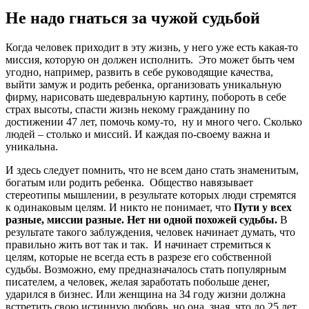
Не надо гнаться за чужой судьбой
Когда человек приходит в эту жизнь, у него уже есть какая-то
миссия, которую он должен исполнить. Это может быть чем
угодно, например, развить в себе руководящие качества,
выйти замуж и родить ребенка, организовать уникальную
фирму, нарисовать шедевральную картину, побороть в себе
страх высоты, спасти жизнь некому гражданину по
достижении 47 лет, помочь кому-то, ну и много чего. Сколько
людей – столько и миссий. И каждая по-своему важна и
уникальна.
И здесь следует помнить, что не всем дано стать знаменитым,
богатым или родить ребенка. Общество навязывает
стереотипы мышлении, в результате которых люди стремятся
к одинаковым целям. И никто не понимает, что
Пути у всех
разные, миссии разные. Нет ни одной похожей судьбы.
В
результате такого заблуждения, человек начинает думать, что
правильно жить вот так и так. И начинает стремиться к
целям, которые не всегда есть в разрезе его собственной
судьбы. Возможно, ему предназначалось стать популярным
писателем, а человек, желая заработать побольше денег,
ударился в бизнес. Или женщина на 34 году жизни должна
встретить свою истинную любовь, но она, зная, что до 25 лет