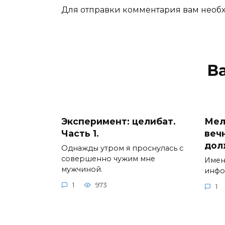
Для отправки комментария вам нео
В
Эксперимент: целибат.
Мел
Часть 1.
веч
дол
Однажды утром я проснулась с
совершенно чужим мне
Имен
мужчиной.
инфо
1
973
1