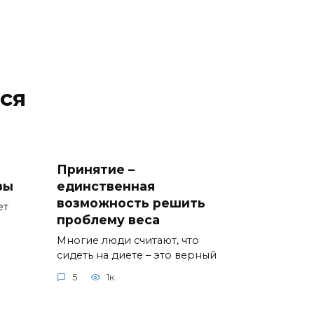
ся
Принятие –
зы
единственная
возможность решить
ет
проблему веса
Многие люди считают, что
сидеть на диете – это верный
5
1к.