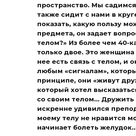
пространство. Мы садимся 
также сидит с нами в круг
показать, какую пользу мо
предмета, он задает вопро
телом?» Из более чем 40-к
только двое. Это женщина 5
нее есть связь с телом, и
любым «сигналам», которые
принципе, они «живут дру
который хотел высказаться
со своим телом… Дружить не
искренне удивился препод
моему телу не нравится м
начинает болеть желудок..