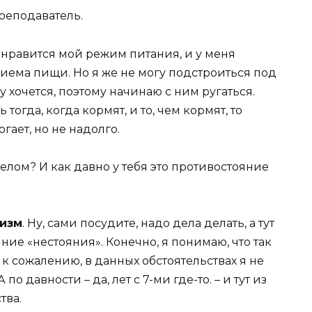
преподаватель.
 нравится мой режим питания, и у меня
иема пищи. Но я же не могу подстроиться под
му хочется, поэтому начинаю с ним ругаться.
тогда, когда кормят, и то, чем кормят, то
ает, но не надолго.
телом? И как давно у тебя это противостояние
низм
. Ну, сами посудите, надо дела делать, а тут
ние «нестояния». Конечно, я понимаю, что так
, к сожалению, в данных обстоятельствах я не
 давности – да, лет с 7-ми где-то. – и тут из
тва.