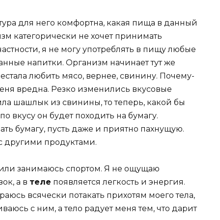
тура для него комфортна, какая пища в данный
зм категорически не хочет принимать
частности, я не могу употреблять в пищу любые
анные напитки. Организм начинает тут же
естала любить мясо, вернее, свинину. Почему-
меня вредна. Резко изменились вкусовые
ла шашлык из свинины, то теперь, какой бы
по вкусу он будет походить на бумагу.
ать бумагу, пусть даже и приятно пахнущую.
с другими продуктами.
ю или занимаюсь спортом. Я не ощущаю
ок, а в
теле
появляется легкость и энергия.
тараюсь всячески потакать прихотям моего тела,
ваюсь с ним, а тело радует меня тем, что дарит