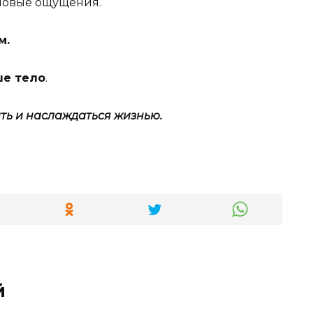
 новые ощущения.
м.
ше тело
.
ть и наслаждаться жизнью.
й