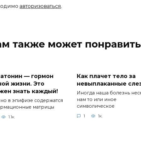
бходимо
авторизоваться
.
ам также может понравить
атонин — гормон
Как плачет тело за
ной жизни. Это
невыплаканные сле
жен знать каждый!
Иногда наша болезнь нес
нам то или иное
но в эпифизе содержатся
символическое
рмационные матрицы
1
1к.
1.1к.