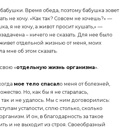
у бабушки. Время обеда, поэтому бабушка зовет
ать не хочу. «Как так? Совсем не хочешь?» —
а, я не хочу, а живот просит кушать,» —
 озадачена – ничего не сказать. Для нее было
живет отдельной жизнью от меня, моих
а мне об этом сказать.
 свою «
отдельную жизнь организма
».
когда
мое тело спасал
о меня от болезней,
ество. Но, как бы я не старалась,
так и не удалось. Мы с ним договорились:
ступам усталости, сплю столько, сколько
 организм. И он, в благодарность за такое
ить и не выходит из строя. Своеобразный