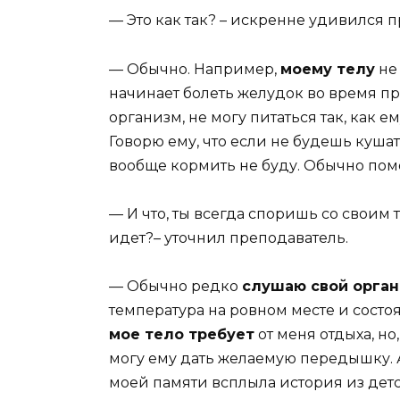
— Это как так? – искренне удивился 
— Обычно. Например,
моему телу
не
начинает болеть желудок во время пр
организм, не могу питаться так, как е
Говорю ему, что если не будешь кушать 
вообще кормить не буду. Обычно помог
— И что, ты всегда споришь со своим 
идет?– уточнил преподаватель.
— Обычно редко
слушаю свой орга
температура на ровном месте и состоя
мое тело требует
от меня отдыха, но
могу ему дать желаемую передышку. А по
моей памяти всплыла история из детс