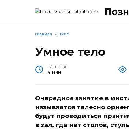
Перейти
Позна
к
содержанию
ГЛАВНАЯ
»
ТЕЛО
Умное тело
НА ЧТЕНИЕ
4 мин
Очередное занятие в инст
называется телесно ориен
будут проводиться практич
в зал, где нет столов, стул