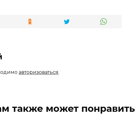
й
бходимо
авторизоваться
.
ам также может понравить