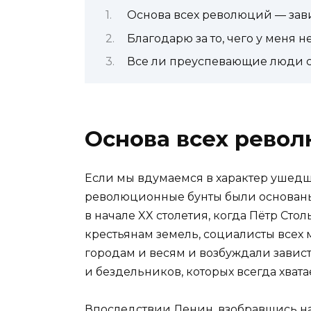
Основа всех революций — зав
Благодарю за то, чего у меня не
Все ли преуспевающие люди 
Основа всех револ
Если мы вдумаемся в характер ушедши
революционные бунты были основаны 
в начале XX столетия, когда Пётр Ст
крестьянам земель, социалисты всех
городам и весям и возбуждали завист
и бездельников, которых всегда хвата
Впоследствии Ленин, взобравшись на