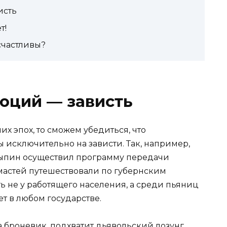
исть
т!
счастливы?
юций — зависть
х эпох, то сможем убедиться, что
исключительно на зависти. Так, например,
олыпин осуществил программу передачи
 мастей путешествовали по губернским
ь не у работящего населения, а среди пьяниц
ет в любом государстве.
 броневик, подхватит дьявольский лозунг