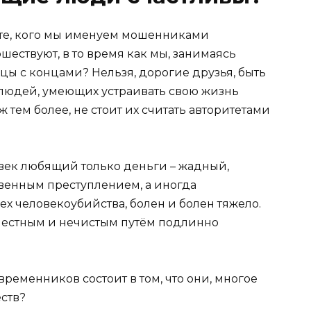
и те, кого мы именуем мошенниками
ествуют, в то время как мы, занимаясь
цы с концами? Нельзя, дорогие друзья, быть
 людей, умеющих устраивать свою жизнь
 тем более, не стоит их считать авторитетами
овек любящий только деньги – жадный,
венным преступлением, а иногда
х человекоубийства, болен и болен тяжело.
естным и нечистым путём подлинно
ременников состоит в том, что они, многое
ств?