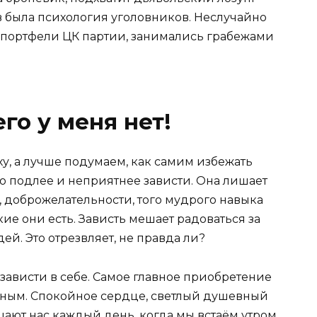
в была психология уголовников. Неслучайно
 портфели ЦК партии, занимались грабежами
его у меня нет!
у, а лучше подумаем, как самим избежать
го подлее и неприятнее зависти. Она лишает
 доброжелательности, того мудрого навыка
ие они есть. Зависть мешает радоваться за
й. Это отрезвляет, не правда ли?
 зависти в себе. Самое главное приобретение
ьным. Спокойное сердце, светлый душевный
щают нас каждый день, когда мы встаём утром