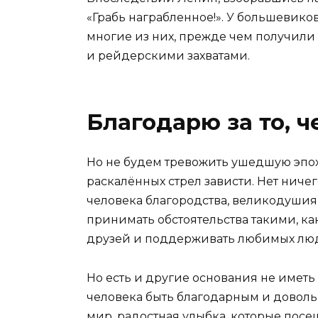
«Грабь награбленное!». У большевико
многие из них, прежде чем получили
и рейдерскими захватами.
Благодарю за то, ч
Но не будем тревожить ушедшую эпох
раскалённых стрел зависти. Нет ниче
человека благородства, великодушия,
принимать обстоятельства такими, как
друзей и поддерживать любимых люде
Но есть и другие основания не иметь
человека быть благодарным и довол
мир, радостная улыбка, которые посе