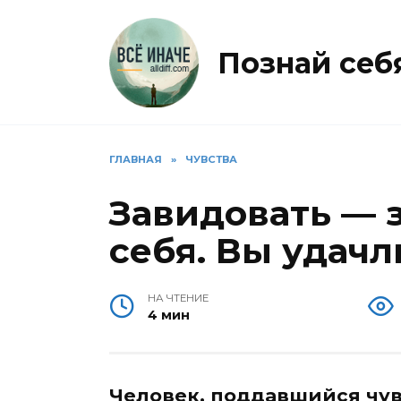
Перейти
к
содержанию
Познай себя 
ГЛАВНАЯ
»
ЧУВСТВА
Завидовать — 
себя. Вы удач
НА ЧТЕНИЕ
4 мин
Человек, поддавшийся чувс