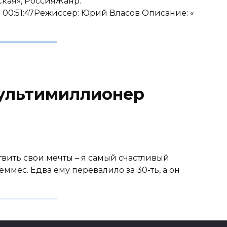
ская», РоссияЖанр:
0:51:47Режиссер: Юрий Власов Описание: «
ультимиллионер
твить свои мечты – я самый счастливый
еммес. Едва ему перевалило за 30-ть, а он