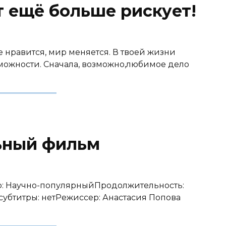
от ещё больше рискует!
бе нравится, мир меняется. В твоей жизни
можности. Сначала, возможно,любимое дело
ьный фильм
нр: Научно-популярныйПродолжительность:
 субтитры: нетРежиссер: Анастасия Попова