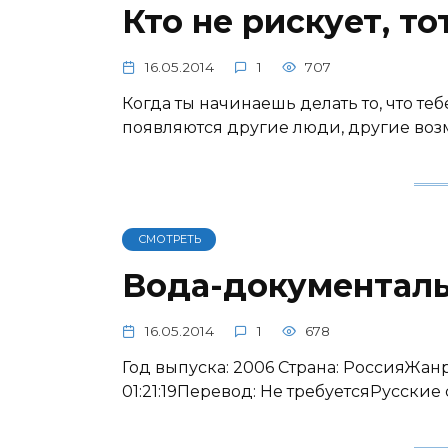
Кто не рискует, т
16.05.2014
1
707
Когда ты начинаешь делать то, что те
появляются другие люди, другие воз
СМОТРЕТЬ
Вода-документал
16.05.2014
1
678
Год выпуска: 2006 Страна: РоссияЖа
01:21:19Перевод: Не требуетсяРусские