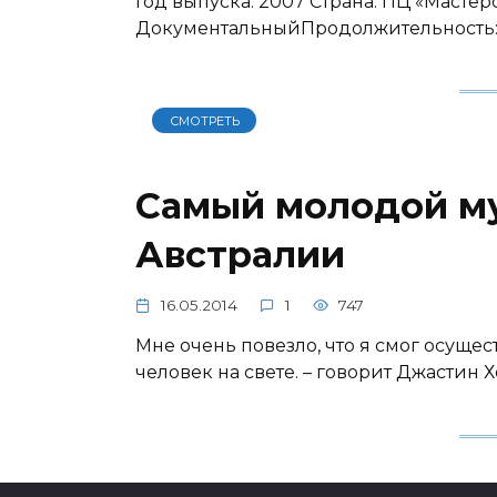
Год выпуска: 2007 Страна: ПЦ «Мастер
ДокументальныйПродолжительность: 0
СМОТРЕТЬ
Cамый молодой м
Австралии
16.05.2014
1
747
Мне очень повезло, что я смог осущес
человек на свете. – говорит Джастин Х