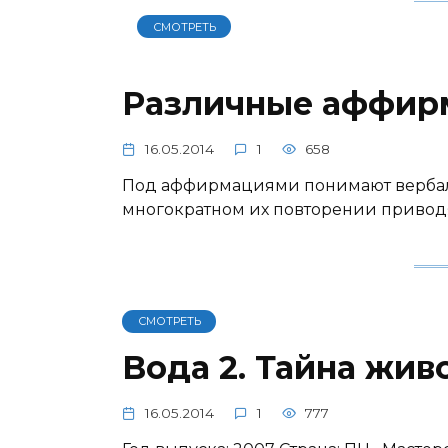
СМОТРЕТЬ
Различные аффир
16.05.2014
1
658
Под аффирмациями понимают вербал
многократном их повторении приводят
СМОТРЕТЬ
Вода 2. Тайна жив
16.05.2014
1
777