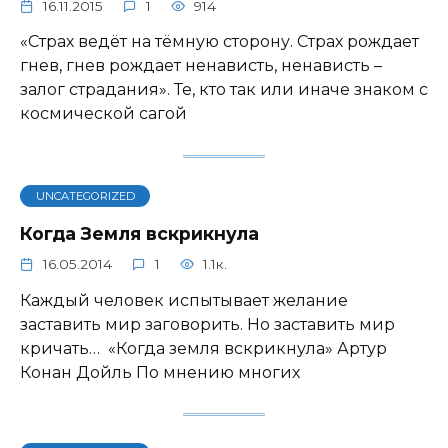
16.11.2015
1
914
«Страх ведёт на тёмную сторону. Страх рождает
гнев, гнев рождает ненависть, ненависть –
залог страдания». Те, кто так или иначе знаком с
космической сагой
UNCATEGORIZED
Когда Земля вскрикнула
16.05.2014
1
1.1к.
Каждый человек испытывает желание
заставить мир заговорить. Но заставить мир
кричать… «Когда земля вскрикнула» Артур
Конан Дойль По мнению многих