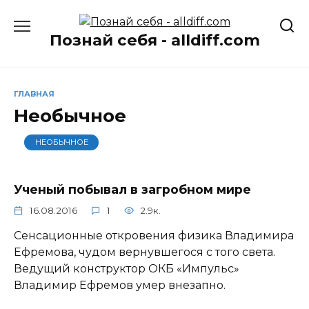
Перейти
к
Познай себя - alldiff.com
содержанию
ГЛАВНАЯ
Необычное
НЕОБЫЧНОЕ
Ученый побывал в загробном мире
16.08.2016
1
2.9к.
Сенсационные откровения физика Владимира
Ефремова, чудом вернувшегося с того света.
Ведущий конструктор ОКБ «Импульс»
Владимир Ефремов умер внезапно.