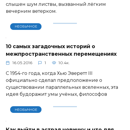
слышен шум листвы, вызванный лёгким
вечерним ветерком.
НЕОБЫЧНОЕ
10 самых загадочных историй о
межпространственных перемещениях
16.05.2016
1
10.4к.
С 1954-го года, когда Хью Эверетт III
официально сделал предположение о
существовании параллельных вселенных, эта
идея будоражит умы учёных, философов
НЕОБЫЧНОЕ
Как выйти в астрал новичку и что для