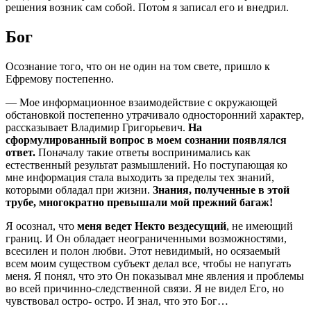
решения возник сам собой. Потом я записал его и
внедрил.
Бог
Осознание того, что он не один на том свете, пришло к
Ефремову постепенно.
— Мое информационное взаимодействие с окружающей
обстановкой постепенно утрачивало
односторонний характер,
рассказывает Владимир Григорьевич.
На
сформулированный вопрос в
моем сознании появлялся
ответ.
Поначалу такие ответы воспринимались как
естественный
результат размышлений. Но поступающая ко
мне информация стала выходить за пределы тех
знаний,
которыми обладал при жизни.
Знания, полученные в этой
трубе, многократно превышали
мой прежний багаж!
Я осознал, что
меня ведет Некто вездесущий
, не имеющий
границ. И Он обладает
неограниченными возможностями,
всесилен и полон любви. Этот невидимый, но осязаемый
всем
моим существом субъект делал все, чтобы не напугать
меня. Я понял, что это Он показывал мне
явления и проблемы
во всей причинно-следственной связи. Я не видел Его, но
чувствовал остро-
остро. И знал, что это Бог…