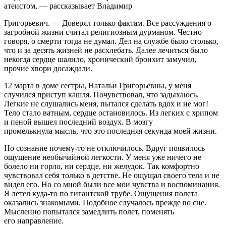
атеистом, — рассказывает Владимир
Григорьевич. — Доверял только фактам. Все рассуждения о
загробной жизни считал религиозным
дурманом. Честно
говоря, о смерти тогда не думал. Дел на службе было столько,
что и за десять
жизней не расхлебать. Далее лечиться было
некогда сердце шалило, хронический бронхит
замучил,
прочие хвори досаждали.
12 марта в доме сестры, Натальи Григорьевны, у меня
случился приступ кашля. Почувствовал, что
задыхаюсь.
Легкие не слушались меня, пытался сделать вдох и не мог!
Тело стало ватным, сердце
остановилось. Из легких с хрипом
и пеной вышел последний воздух. В мозгу
промелькнула
мысль, что это последняя секунда моей жизни.
Но сознание почему-то не отключилось. Вдруг появилось
ощущение необычайной легкости. У
меня уже ничего не
болело ни горло, ни сердце, ни желудок. Так комфортно
чувствовал себя
только в детстве. Не ощущал своего тела и не
видел его. Но со мной были все мои чувства и
воспоминания.
Я летел куда-то по гигантской трубе. Ощущения полета
оказались знакомыми. П
одобное случалось прежде во сне.
Мысленно попытался замедлить полет, поменять
его
направление.