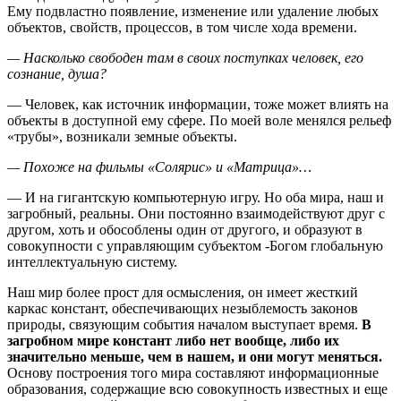
Ему
подвластно появление, изменение или удаление любых
объектов, свойств, процессов, в том числе
хода времени.
— Насколько свободен там в своих поступках человек, его
сознание, душа?
— Человек, как источник информации, тоже может влиять на
объекты в доступной ему сфере. По
моей воле менялся рельеф
«трубы», возникали земные объекты.
— Похоже на фильмы «Солярис» и «Матрица»…
— И на гигантскую компьютерную игру. Но оба мира, наш и
загробный, реальны. Они постоянно
взаимодействуют друг с
другом, хоть и обособлены один от другого, и образуют в
совокупности с
управляющим субъектом -Богом глобальную
интеллектуальную систему.
Наш мир более прост для осмысления, он имеет жесткий
каркас констант, обеспечивающих
незыблемость законов
природы, связующим события началом выступает время.
В
загробном мире констант либо нет вообще, либо их
значительно меньше, чем в нашем, и они
могут меняться.
Основу построения того мира составляют информационные
образования,
содержащие всю совокупность известных и еще