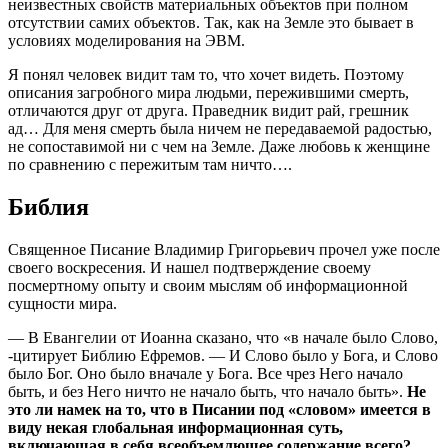
неизвестных свойств материальных объектов при
полном
отсутствии самих объектов. Так, как на Земле это бывает в
условиях моделирования на
ЭВМ.
Я понял человек видит там то, что хочет видеть. Поэтому
описания загробного мира
людьми, пережившими смерть,
отличаются друг от друга. Праведник видит рай, грешник
ад…
Для меня смерть была ничем не передаваемой радостью,
не сопоставимой ни с чем на Земле.
Даже любовь к женщине
по сравнению с пережитым там ничто….
Библия
Священное Писание Владимир Григорьевич прочел уже после
своего воскресения. И нашел
подтверждение своему
посмертному опыту и своим мыслям об информационной
сущности мира.
— В Евангелии от Иоанна сказано, что «в начале было Слово,
-цитирует Библию Ефремов. — И Слово
было у Бога, и Слово
было Бог. Оно было вначале у Бога. Все чрез Него начало
быть, и без Него
ничто не начало быть, что начало быть».
Не
это ли намек на то, что в Писании под «словом»
имеется в
виду некая глобальная информационная суть,
включающая в себя всеобъемлющее
содержание всего?