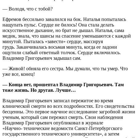
— Володя, что с тобой?
Ефремов бессильно завалился на бок. Наталья попыталась
нащупать пульс. Сердце не билось!
Она стала делать
искусственное дыхание, но брат не дышал. Наталья, сама
медик, знала, что
шансы на спасение уменьшаются с каждой
минутой. Пыталась «завести» сердце, массируя
грудь.
Заканчивалась восьмая минута, когда ее ладони
ощутили слабый ответный толчок. Сердце
включилось.
Владимир Григорьевич задышал сам.
— Живой! обняла его сестра. Мы думали, что ты умер. Что
уже все, конец!
— Конца нет, прошептал Владимир Григорьевич. Там
тоже жизнь. Но другая. Лучше…
Владимир Григорьевич записал пережитое во время
клинической смерти во всех подробностях.
Его свидетельства
бесценны. Это первое научное исследование загробной жизни
ученым, который
сам пережил смерть. Свои наблюдения
Владимир Григорьевич опубликовал в журнале
«Научно-
технические ведомости Санкт-Петербургского
государственного технического университета», а
затем