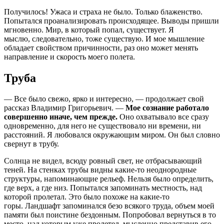
Получилось! Ужаса и страха не было. Только блаженство.
Попытался проанализировать
происходящее. Выводы пришли
мгновенно. Мир, в который попал, существует. Я
мыслю,
следовательно, тоже существую. И мое мышление
обладает свойством причинности, раз оно
может менять
направление и скорость моего полета.
Труба
— Все было свежо, ярко и интересно, — продолжает свой
рассказ Владимир Григорьевич. —
Мое
сознание работало
совершенно иначе, чем прежде.
Оно охватывало все сразу
одновременно, для
него не существовало ни времени, ни
расстояний. Я любовался окружающим миром. Он был
словно
свернут в трубу.
Солнца не видел, всюду ровный свет, не отбрасывающий
теней. На стенках трубы видны какие-то
неоднородные
структуры, напоминающие рельеф. Нельзя было определить,
где верх, а где низ.
Попытался запоминать местность, над
которой пролетал. Это было похоже на какие-то
горы.
Ландшафт запоминался безо всякого труда, объем моей
памяти был поистине бездонным.
Попробовал вернуться в то
место, над которым уже пролетел, мысленно представив его.