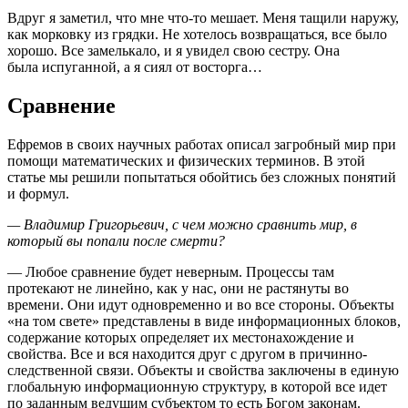
Вдруг я заметил, что мне что-то мешает. Меня тащили наружу,
как морковку из грядки. Не
хотелось возвращаться, все было
хорошо. Все замелькало, и я увидел свою сестру. Она
была
испуганной, а я сиял от восторга…
Сравнение
Ефремов в своих научных работах описал загробный мир при
помощи математических и
физических терминов. В этой
статье мы решили попытаться обойтись без сложных понятий
и
формул.
— Владимир Григорьевич, с чем можно сравнить мир, в
который вы попали после смерти?
— Любое сравнение будет неверным. Процессы там
протекают не линейно, как у нас, они не
растянуты во
времени. Они идут одновременно и во все стороны.
Объекты
«на том свете» представлены в виде информационных блоков,
содержание которых
определяет их местонахождение и
свойства. Все и вся находится друг с другом в причинно-
следственной связи. Объекты и свойства заключены в единую
глобальную информационную с
труктуру, в которой все идет
по заданным ведущим субъектом то есть Богом законам.