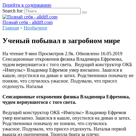
Перейти к содержанию
Search for:
Познай себя - alldiff.com
Главная
»
Необычное
Ученый побывал в загробном мире
На чтение
9 мин
Просмотров
2.9к.
Обновлено
16.05.2019
Сенсационные откровения физика Владимира Ефремова,
чудом вернувшегося с того света. Ведущий конструктор ОКБ
«Импульс» Владимир Ефремов умер внезапно. Зашелся в
кашле, опустился на диван и затих. Родственники поначалу не
поняли, что случилось ужасное. Подумали, что присел
отдохнуть. Наталья
Сенсационные откровения физика Владимира Ефремова,
чудом вернувшегося с того света.
Ведущий конструктор ОКБ «Импульс» Владимир Ефремов
умер внезапно. Зашелся в кашле,
опустился на диван и затих.
Родственники поначалу не поняли, что случилось
ужасное.
Подумали, что присел отдохнуть. Наталья первой
вышла из оцепенения. Тронула брата за плечо: