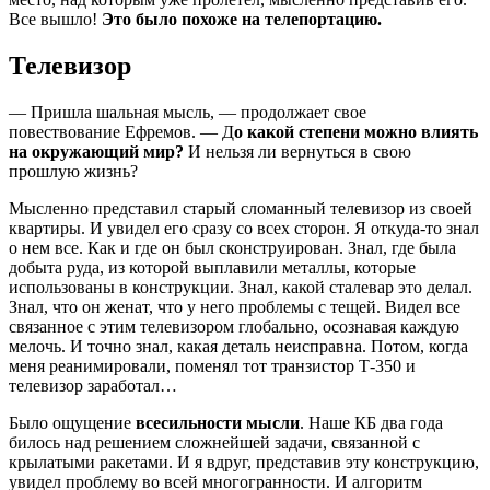
Все
вышло!
Это было похоже на телепортацию.
Телевизор
— Пришла шальная мысль, — продолжает свое
повествование Ефремов. — Д
о какой степени можно
влиять
на окружающий мир?
И нельзя ли вернуться в свою
прошлую жизнь?
Мысленно
представил старый сломанный телевизор из своей
квартиры. И увидел его сразу со всех сторон. Я
откуда-то знал
о нем все. Как и где он был сконструирован. Знал, где была
добыта руда, из
которой выплавили металлы, которые
использованы в конструкции. Знал, какой сталевар это
делал.
Знал, что он женат, что у него проблемы с тещей. Видел все
связанное с этим телевизором
глобально, осознавая каждую
мелочь. И точно знал, какая деталь неисправна. Потом, когда
меня
реанимировали, поменял тот транзистор Т-350 и
телевизор заработал…
Было ощущение
всесильности мысли
. Наше КБ два года
билось над решением сложнейшей
задачи, связанной с
крылатыми ракетами. И я вдруг, представив эту конструкцию,
увидел
проблему во всей многогранности. И алгоритм