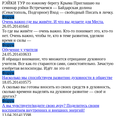
РЭЙКИ ТУР по южному берегу Крыма Приглашаю на
семинар рэйки Встречаемся — Байдарская долина
(Севастополь, Подгорное) Вход — свободный Писать в личку.
Форум
Очень важно где вы живёте. И что вы делаете для Места.
26.05.2014
1
641
То где вы живёте — очень важно. Кто-то понимает это, кто-то
нет. Очень важно, чтобы те, кто в теме развития, уделяли
время и силы —
Форум
Обучение у учителя
24.05.2014
10
633
Я обращал внимание, что множится отрицание духовного
учителя. Все как-то стараются сами, самостоятельно. Зачастую
изобретая велосипеды. Идёт ли это от
Форум
Насколько мы способствуем развитию духовности в обществе
18.05.2014
10
575
А сколько вы готовы вносить из своих средств в духовность,
сколько времени выделять на духовное развитие — своё и
других?
Форум
А вы чувствуете/видите свою ауру? Поделитесь своим
восприятием внутренних и внешних энергий!
13.04.2014
13
598