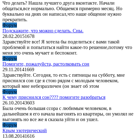
Что делать? Нашла лучшего друга вконтакте. Начали
общаться,все нормально. Общаемся примерно месяц. Но
буквально на днях он написал,что наше общение нужно
прекратить.
Форум
Подскажите, что можно сделать. Сны.
28.02.2015
1
678
Здравствуйте все! Я хотела бы поделиться с вами такой
проблемой и попытаться найти какое-то решение,потому что
меня это очень мучает и беспокоит.
Форум
Помогите, пожалуйста, растолковать сон
29.11.2014
1
669
Здравствуйте. Сегодня, то есть с пятницы на субботу, мне
приснился сон где я стою рядом с молодым человеком,
который мне небезразличен (он знает об этом
Форум
К чему приснился сон???? помогите разобраться
26.10.2014
3
603
Была очень большая ссора с любимым человеком, в
дальнейшем я его начала выгонять из квартиры, он умолял не
выгонять но все же я сказала уйти и он ушел.
Форум
Крым эзотерический
13.08.2014
1
616