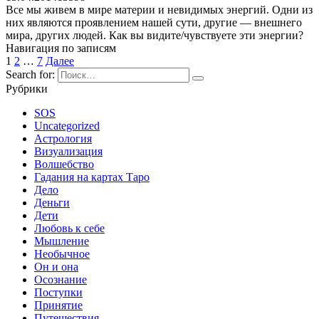
Все мы живем в мире материи и невидимых энергий. Одни из
них являются проявлением нашей сути, другие — внешнего
мира, других людей. Как вы видите/чувствуете эти энергии?
Навигация по записям
1
2
…
7
Далее
Search for:
Рубрики
SOS
Uncategorized
Астрология
Визуализация
Волшебство
Гадания на картах Таро
Дело
Деньги
Дети
Любовь к себе
Мышление
Необычное
Он и она
Осознание
Поступки
Принятие
Путешествия