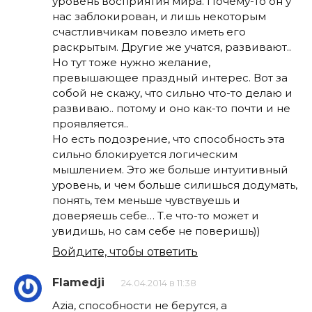
уровень восприятия мира. Почему-то он у
нас заблокирован, и лишь некоторым
счастливчикам повезло иметь его
раскрытым. Другие же учатся, развивают..
Но тут тоже нужно желание,
превышающее праздный интерес. Вот за
собой не скажу, что сильно что-то делаю и
развиваю.. потому и оно как-то почти и не
проявляется..
Но есть подозрение, что способность эта
сильно блокируется логическим
мышлением. Это же больше интуитивный
уровень, и чем больше силишься додумать,
понять, тем меньше чувствуешь и
доверяешь себе… Т.е что-то может и
увидишь, но сам себе не поверишь))
Войдите, чтобы ответить
Flamedji
24.04.2014 в 11:38
Azia, способности не берутся, а