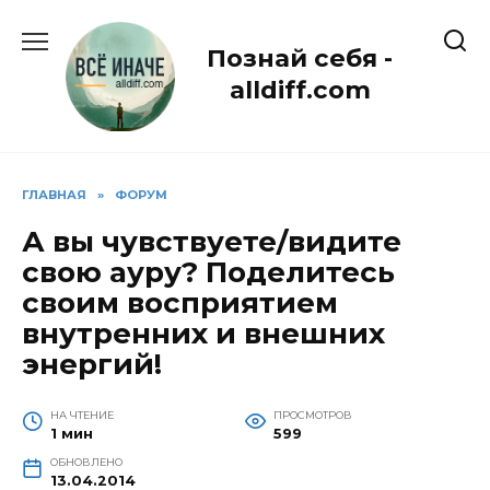
Перейти
к
Познай себя -
содержанию
alldiff.com
ГЛАВНАЯ
»
ФОРУМ
А вы чувствуете/видите
свою ауру? Поделитесь
своим восприятием
внутренних и внешних
энергий!
НА ЧТЕНИЕ
ПРОСМОТРОВ
1 мин
599
ОБНОВЛЕНО
13.04.2014