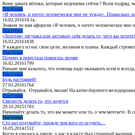
Кому давать яблоки, которые недешевы сейчас? Всем подряд, ч
Поступки
«Я человек, и ничто человеческое мне не чуждо». Правильно 
16.02.2016
1
8.1к.
Знаком ли вам афоризм «Я человек, и ничто человеческое мне 
Поступки
«Золотая» лягушка или заставьте себя делать то, чего вы хотите
16.02.2016
1
838
У каждого из нас свои цели, желания и планы. Каждый стремит
Поступки
Почему я перестала помогать людям
16.02.2016
1
799
Раньше мне казалось, что помощь надо оказывать всем и всегда
Поступки
Будь настоящей!
27.01.2016
1
764
Отрывайся. Отрывайся, милая! На катке-боулинге-велодорожке-в
Поступки
Смелость делать то, что хочется
29.10.2015
1
783
Начинайте делать то, что вы можете или то, о чем мечтаете. В с
Поступки
Сто раз подумайте, прежде чем кого-то осудить…
16.05.2014
1
512
Когда я училась в школе, у нас в классе был странный мальчик