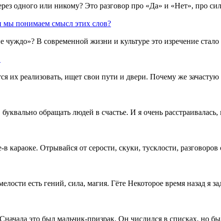
ерез одного или никому? Это разговор про «Да» и «Нет», про си
ли мы понимаем смысл этих слов?
не чуждо»? В современной жизни и культуре это изречение стал
!
ся их реализовать, ищет свои пути и двери. Почему же зачастую
, буквально обращать людей в счастье. И я очень расстраивалась
 караоке. Отрывайся от серости, скуки, тусклости, разговоров 
мелости есть гений, сила, магия. Гёте Некоторое время назад я за
. Сначала это был мальчик-призрак. Он числился в списках, но 