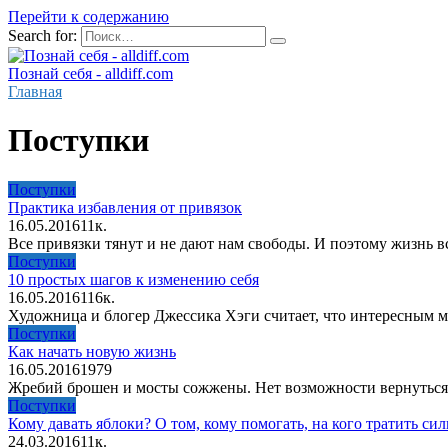
Перейти к содержанию
Search for:
Познай себя - alldiff.com
Главная
Поступки
Поступки
Практика избавления от привязок
16.05.2016
1
1к.
Все привязки тянут и не дают нам свободы. И поэтому жизнь вс
Поступки
10 простых шагов к изменению себя
16.05.2016
1
16к.
Художница и блогер Джессика Хэги считает, что интересным м
Поступки
Как начать новую жизнь
16.05.2016
1
979
Жребий брошен и мосты сожжены. Нет возможности вернуться к
Поступки
Кому давать яблоки? О том, кому помогать, на кого тратить си
24.03.2016
1
1к.