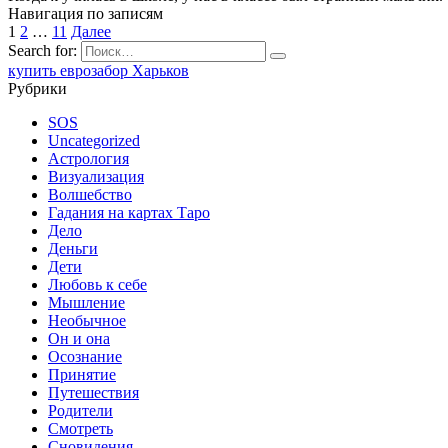
Навигация по записям
1
2
…
11
Далее
Search for:
купить еврозабор Харьков
Рубрики
SOS
Uncategorized
Астрология
Визуализация
Волшебство
Гадания на картах Таро
Дело
Деньги
Дети
Любовь к себе
Мышление
Необычное
Он и она
Осознание
Принятие
Путешествия
Родители
Смотреть
Сновидения