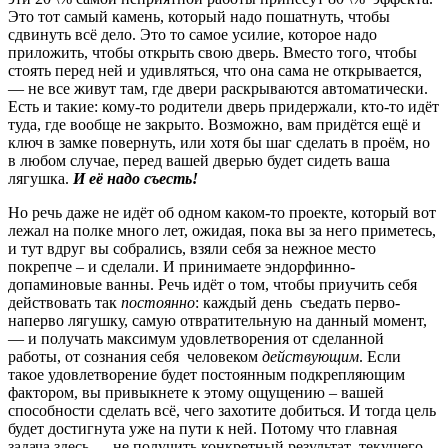
Это тот самый камень, который надо пошатнуть, чтобы
сдвинуть всё дело. Это то самое усилие, которое надо
приложить, чтобы открыть свою дверь. Вместо того, чтобы
стоять перед ней и удивляться, что она сама не открывается,
— не все живут там, где двери раскрываются автоматически.
Есть и такие: кому-то родители дверь придержали, кто-то идёт
туда, где вообще не закрыто. Возможно, вам придётся ещё и
ключ в замке повернуть, или хотя бы шаг сделать в проём, но
в любом случае, перед вашей дверью будет сидеть ваша
лягушка.
И её надо съесть!
Но речь даже не идёт об одном каком-то проекте, который вот
лежал на полке много лет, ожидая, пока вы за него приметесь,
и тут вдруг вы собрались, взяли себя за нежное место
покрепче – и сделали. И принимаете эндорфинно-
допаминовые ванны. Речь идёт о том, чтобы приучить себя
действовать так
постоянно
: каждый день
съедать перво-
наперво лягушку, самую отвратительную на данный момент,
— и получать максимум удовлетворения от сделанной
работы, от сознания себя
человеком
действующим
. Если
такое удовлетворение будет постоянным подкрепляющим
фактором, вы привыкнете к этому ощущению – вашей
способности сделать всё, чего захотите добиться. И тогда цель
будет достигнута уже на пути к ней. Потому что главная
задача здесь — не получить конкретный результат
текущего