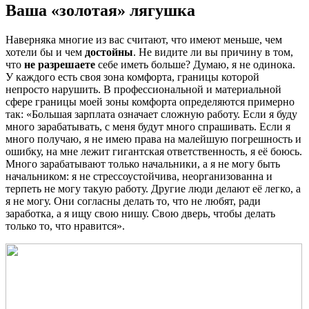
Ваша «золотая» лягушка
Наверняка многие из вас считают, что имеют меньше, чем
хотели бы и чем
достойны
. Не видите ли вы причину в том,
что
не разрешаете
себе иметь больше? Думаю, я не одинока.
У каждого есть своя зона комфорта, границы которой
непросто нарушить. В профессиональной и материальной
сфере границы моей зоны комфорта определяются примерно
так: «Большая зарплата означает сложную работу. Если я буду
много зарабатывать, с меня будут много спрашивать. Если я
много получаю, я не имею права на малейшую погрешность и
ошибку, на мне лежит гигантская ответственность, я её боюсь.
Много зарабатывают только начальники, а я не могу быть
начальником: я не стрессоустойчива, неорганизованна и
терпеть не могу такую работу. Другие люди делают её легко, а
я не могу. Они согласны делать то, что не любят, ради
заработка, а я ищу свою нишу. Свою дверь, чтобы делать
только то, что нравится».