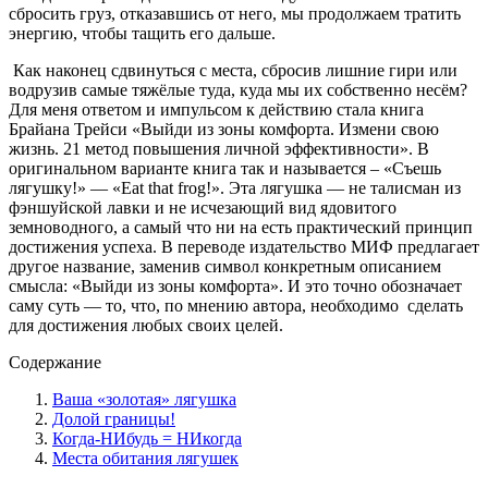
сбросить груз, отказавшись от него, мы продолжаем тратить
энергию, чтобы тащить его дальше.
Как наконец сдвинуться с места, сбросив лишние гири или
водрузив самые тяжёлые туда, куда мы их собственно несём?
Для меня ответом и импульсом к действию стала книга
Брайана Трейси «Выйди из зоны комфорта. Измени свою
жизнь. 21 метод повышения личной эффективности». В
оригинальном варианте книга так и называется – «Съешь
лягушку!» — «
Eat
that
frog
!». Эта лягушка — не талисман из
фэншуйской лавки и не исчезающий вид ядовитого
земноводного, а самый что ни на есть практический принцип
достижения успеха. В переводе издательство МИФ предлагает
другое название, заменив символ конкретным описанием
смысла: «Выйди из зоны комфорта». И это точно обозначает
саму суть — то, что, по мнению автора, необходимо
сделать
для достижения любых своих целей.
Содержание
Ваша «золотая» лягушка
Долой границы!
Когда-НИбудь = НИкогда
Места обитания лягушек