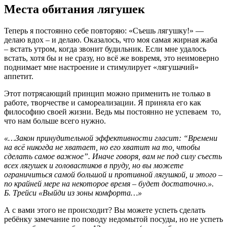
Места обитания лягушек
Теперь я постоянно себе повторяю: «Съешь лягушку!» —
делаю вдох – и делаю. Оказалось, что моя самая жирная жаба
– встать утром, когда звонит будильник. Если мне удалось
встать, хотя бы и не сразу, но всё же вовремя, это неимоверно
поднимает мне настроение и стимулирует «лягушачий»
аппетит.
Этот потрясающий принцип можно применить не только в
работе, творчестве и самореализации. Я приняла его как
философию своей жизни. Ведь мы постоянно не успеваем то,
что нам больше всего нужно.
«…Закон принудительной эффективности гласит: “Времени
на всё никогда не хватает, но его хватит на то, чтобы
сделать самое важное”. Иначе говоря, вам не под силу съесть
всех лягушек и головастиков в пруду, но вы можете
ограничиться самой большой и противной лягушкой, и этого –
по крайней мере на некоторое время – будет достаточно.».
Б. Трейси «Выйди из зоны комфорта…»
А с вами этого не происходит? Вы можете успеть сделать
ребёнку замечание по поводу недомытой посуды, но не успеть