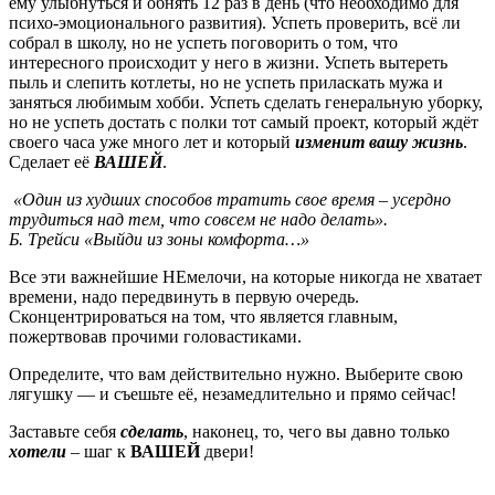
ему улыбнуться и обнять 12 раз в день (что необходимо для
психо-эмоционального развития). Успеть проверить, всё ли
собрал в школу, но не успеть поговорить о том, что
интересного происходит у него в жизни. Успеть вытереть
пыль и слепить котлеты, но не успеть приласкать мужа и
заняться любимым хобби. Успеть сделать генеральную уборку,
но не успеть достать с полки тот самый проект, который ждёт
своего часа уже много лет и который
изменит вашу жизнь
.
Сделает её
ВАШЕЙ
.
«Один из худших способов тратить свое время – усердно
трудиться над тем, что совсем не надо делать».
Б. Трейси «Выйди из зоны комфорта…»
Все эти важнейшие НЕмелочи, на которые никогда не хватает
времени, надо передвинуть в первую очередь.
Сконцентрироваться на том, что является главным,
пожертвовав прочими головастиками.
Определите, что вам действительно нужно. Выберите свою
лягушку — и съешьте её, незамедлительно и прямо сейчас!
Заставьте себя
сделать
, наконец, то, чего вы давно только
хотели
– шаг к
ВАШЕЙ
двери!