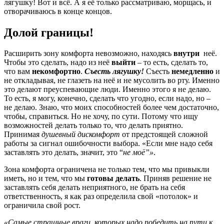
лягушку! Вот и всё. А я её только рассматриваю, морщась, и
отворачиваюсь в конце концов.
Долой границы!
Расширить зону комфорта невозможно, находясь
внутри
неё.
Чтобы это сделать, надо из неё
выйти
– то есть, сделать то,
что вам
некомфортно
.
Съесть лягушку!
Съесть
немедленно
и
не откладывая, не глазеть на неё и не мусолить во рту. Именно
это делают преуспевающие люди. Именно этого я не делаю.
То есть, я могу, конечно, сделать что угодно, если надо, но –
не делаю. Знаю, что моих способностей более чем достаточно,
чтобы, справиться. Но не хочу, по сути. Потому что ищу
возможностей делать только то, что делать приятно.
Принимая
душевный дискомфорт
от предстоящей сложной
работы за сигнал ошибочности выбора. «Если мне надо себя
заставлять это делать, значит, это “
не моё”»
.
Зона комфорта ограничена не только тем, что мы привыкли
иметь, но и тем, что мы
готовы делать
. Приняв решение не
заставлять себя делать неприятного, не брать на себя
ответственность, я как раз определила свой «потолок» и
ограничила свой рост.
«Самые страшные враги, которых надо победить на пути к