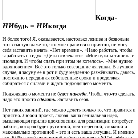
Когда-
НИ
будь =
НИ
когда
И более того! Я, оказывается, настолько ленива и безвольна,
что зачастую даже то, что мне нравится и приятно, не могу
себя заставить начать. «Нет времени». «Надо работать, чтобы
заработать на еду». «Дети отвлекают». «Мне нужны тишина и
изоляция. И чтобы спать при этом не хотелось». «Мне нужно
вдохновение». Всё это только созерцание лягушки. В лучшем
случае, я засуну её в рот и буду медленно разжёвывать, давясь,
постоянно передвигая собственные сроки и продолжая
собираться с силами и ждать подходящего момента.
Подходящего момента не будет
никогда
. Чтобы что-то сделать,
надо это просто
сделать
. Заставить себя.
Нет таких занятий, где можно делать только то, что нравится и
приятно. Любой проект, любая
ваша гениальная идея,
вызывающая прилив вдохновения, для реализации потребует
работы, которая будет рутинной, неинтересной, сложной и
максимально противной – это и есть ваша лягушка. И именно
эти 20 \% самой неприятной работы принесут 80 \%
эффекта.