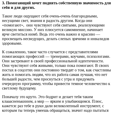
3. Помогающий хочет поднять собственную значимость для
себя и для других.
Такие люди ощущают себя очень-очень благородными,
несущими свет, знания и радость другим. Когда они
«помогают», они чувствуют себя святыми, реализующими
великую миссию. У них плюсуется самомнение, начинает
ярче светиться нимб. Ведь это очень важно и красиво —
просвещать несведущих, делать слепых зрячими и инвалидов
здоровыми.
К сожалению, такое часто случается с представителями
помогающих профессий — тренерами, коучами, психологами.
Они застревают в своей профессиональной идентичности.
Они чувствуют себя живыми, только пока помогают. В своих
постах в соцсетях они постоянно твердят о том, как счастливы
жить и помогать людям, что их работа самая лучшая, что нет
большей радости, чем проснуться с утра и придумать
очередную программу, чтобы привести темное человечество к
светлому будущему.
Поначалу это круто. Это бодрит и делает тебя таким
клааасненькииим, а мир — ярким и улыбающимся. Плюс,
кажется: раз тебе в руки дали великолепный инструмент, с
которым ты теперь умеешь обращаться, значит надо пытаться