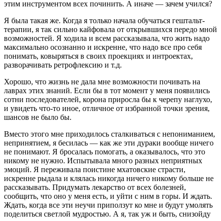
этим инструментом всех починить. А иначе — зачем учился?
Я была такая же. Когда я только начала обучаться гештальт-
терапии, я так сильно кайфовала от открывшихся передо мной
возможностей. Я ходила и всем рассказывала, что жить надо
максимально осознанно и искренне, что надо все про себя
понимать, ковыряться в своих проекциях и интроектах,
разворачивать ретрофлексию и т.д.
Хорошо, что жизнь не дала мне возможности почивать на
лаврах этих знаний. Если бы в тот момент у меня появились
сотни последователей, корона приросла бы к черепу наглухо,
и увидеть что-то иное, отличное от избранной точки зрения,
шансов не было бы.
Вместо этого мне приходилось сталкиваться с непониманием,
непринятием, я бесилась — как же эти дураки вообще ничего
не понимают. Я бросалась помогать, а оказывалось, что это
никому не нужно. Испытывала много разных неприятных
эмоций. Я переживала поистине мхатовские страсти,
искренне рыдала и клялась никогда ничего никому больше не
рассказывать. Придумать лекарство от всех болезней,
сообщить, что оно у меня есть, и уйти с ним в горы. И ждать.
Ждать, когда все эти неучи приползут ко мне и будут умолять
поделиться светлой мудростью. А я, так уж и быть, снизойду