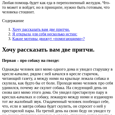
Любая помощь будет как еда в переполненный желудок. Что-
то может и войдет, но в принципе, нужно быть готовым, что
человека стошнит.
Содержание
Хочу рассказать вам две притчи.
Я открыла для себя несколько истин:
Какие мотивы движут «помогающими»?
Хочу рассказать вам две притчи.
Первая – про собаку на гвозде:
Однажды человек шел мимо одного дома и увидел старушку в
кресле-качалке, рядом с ней качался в кресле старичок,
читающий газету, а между ними на крыльце лежала собака и
скулила, как будто бы от боли. Проходя мимо человек про себя
удивился, почему же скулит собака. На следующий день он
снова шел мимо этого дома. Он увидел престарелую пару в
креслах-качалках и собаку, лежащую между ними и издающую
тот же жалобный звук. Озадаченный человек пообещал себе,
что, если и завтра собака будет скулить, он спросит о ней у
престарелой пары. На третий день на свою беду он увидел ту