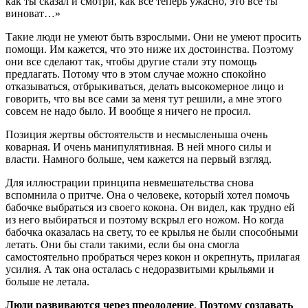
как ты сказал и смотри, как все теперь ужасно, это все ты
виноват…»
Такие люди не умеют быть взрослыми. Они не умеют просить
помощи. Им кажется, что это ниже их достоинства. Поэтому
они все сделают так, чтобы другие стали эту помощь
предлагать. Потому что в этом случае можно спокойно
отказываться, отбрыкиваться, делать высокомерное лицо и
говорить, что вы все сами за меня тут решили, а мне этого
совсем не надо было. И вообще я ничего не просил.
Позиция жертвы обстоятельств и несмысленыша очень
коварная. И очень манипулятивная. В ней много силы и
власти. Намного больше, чем кажется на первый взгляд.
Для иллюстрации принципа невмешательства снова
вспомнила о притче. Она о человеке, который хотел помочь
бабочке выбраться из своего кокона. Он видел, как трудно ей
из него выбираться и поэтому вскрыл его ножом. Но когда
бабочка оказалась на свету, то ее крылья не были способными
летать. Они бы стали такими, если бы она смогла
самостоятельно пробраться через кокон и окрепнуть, прилагая
усилия. А так она осталась с недоразвитыми крыльями и
больше не летала.
Люди развиваются через преодоление
.
Поэтому создавать