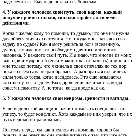
надо лечиться. Ему надо оставаться больным.
4. У каждого человека свой путь, своя карма, каждый
получает ровно столько, сколько заработал своими
действиями.
Когда я желаю кому-то помощи, то думаю, что она им нужна
для облегчения их состояния. Но откуда мне знать всю его
задачу по судьбе? Как я могу решать за бога (вселенную,
душу), что именно это необходимо для того или иного
человека. У каждого свой путь. И я знаю, что многие из моих
выводов и мудростей (если можно так это назвать) пришли ко
мне только потому, что я сидела в своих печалях до тех пор,
пока со всем сама не разобралась. А разобраться появились
силы только тогда, когда насиделась. Это еще называется
«оттолкнуться от дна». Выздоровление начинается, когда
совсем невмоготу. А не тогда, когда вроде как ок.
5. У каждого человека свои неврозы, ценности и взгляды.
Если ведической женщине начнет помогать специалист по
успеху, то будет конфликт. Хотя каждый из них уверен, что их
путь верный и правильный.
Поэтому перед тем как предложить помощь, хорошо бы
понять, а не будет ли она конфликтовать с тем, что уже есть.