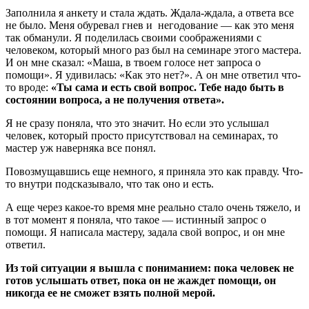
Заполнила я анкету и стала ждать. Ждала-ждала, а ответа все
не было. Меня обуревал гнев и негодование — как это меня
так обманули. Я поделилась своими соображениями с
человеком, который много раз был на семинаре этого мастера.
И он мне сказал: «Маша, в твоем голосе нет запроса о
помощи». Я удивилась: «Как это нет?». А он мне ответил что-
то вроде:
«Ты сама и есть свой вопрос. Тебе надо быть в
состоянии вопроса, а не получения ответа».
Я не сразу поняла, что это значит. Но если это услышал
человек, который просто присутствовал на семинарах, то
мастер уж наверняка все понял.
Повозмущавшись еще немного, я приняла это как правду. Что-
то внутри подсказывало, что так оно и есть.
А еще через какое-то время мне реально стало очень тяжело, и
в тот момент я поняла, что такое — истинный запрос о
помощи. Я написала мастеру, задала свой вопрос, и он мне
ответил.
Из той ситуации я вышла с пониманием: пока человек не
готов услышать ответ, пока он не жаждет помощи, он
никогда ее не сможет взять полной мерой.