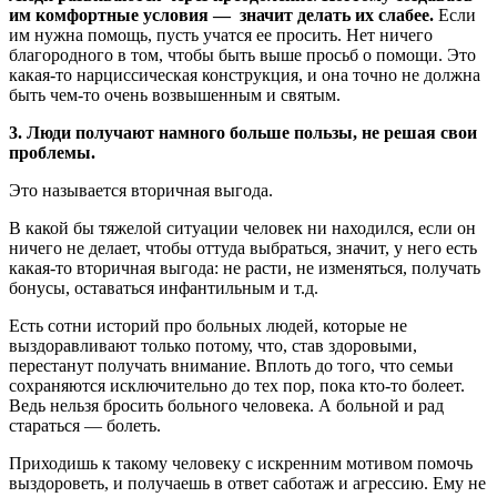
им комфортные условия — значит делать их слабее.
Если
им нужна помощь, пусть учатся ее просить. Нет ничего
благородного в том, чтобы быть выше просьб о помощи. Это
какая-то нарциссическая конструкция, и она точно не должна
быть чем-то очень возвышенным и святым.
3. Люди получают намного больше пользы, не решая свои
проблемы.
Это называется вторичная выгода.
В какой бы тяжелой ситуации человек ни находился, если он
ничего не делает, чтобы оттуда выбраться, значит, у него есть
какая-то вторичная выгода: не расти, не изменяться, получать
бонусы, оставаться инфантильным и т.д.
Есть сотни историй про больных людей, которые не
выздоравливают только потому, что, став здоровыми,
перестанут получать внимание. Вплоть до того, что семьи
сохраняются исключительно до тех пор, пока кто-то болеет.
Ведь нельзя бросить больного человека. А больной и рад
стараться — болеть.
Приходишь к такому человеку с искренним мотивом помочь
выздороветь, и получаешь в ответ саботаж и агрессию. Ему не