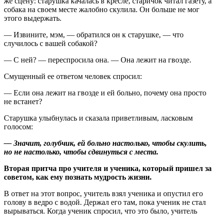
же сцену: старушка качалась в кресле, старичок читал газету, а
собака на своем месте жалобно скулила. Он больше не мог
этого выдержать.
— Извините, мэм, — обратился он к старушке, — что
случилось с вашей собакой?
— С ней? — переспросила она. — Она лежит на гвозде.
Смущенный ее ответом человек спросил:
— Если она лежит на гвозде и ей больно, почему она просто
не встанет?
Старушка улыбнулась и сказала приветливым, ласковым
голосом:
— Значит, голубчик, ей больно настолько, чтобы скулить,
но не настолько, чтобы сдвинуться с места.
Вторая притча про учителя и ученика, который пришел за
советом, как ему познать мудрость жизни.
В ответ на этот вопрос, учитель взял ученика и опустил его
голову в ведро с водой. Держал его там, пока ученик не стал
вырываться. Когда ученик спросил, что это было, учитель