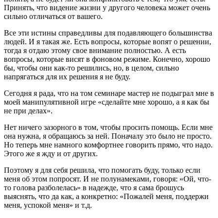
Принять, что видение жизни у другого человека может очень
сильно отличаться от вашего.
Все эти истины справедливы для подавляющего большинства
людей. И я такая же. Есть вопросы, которые вопят о решении,
тогда я отдаю этому свое внимание полностью. А есть
вопросы, которые висят в фоновом режиме. Конечно, хорошо
бы, чтобы они как-то решились, но, в целом, сильно
напрягаться для их решения я не буду.
Сегодня я рада, что на том семинаре мастер не подыграл мне в
моей манипулятивной игре «сделайте мне хорошо, а я как бы
не при делах».
Нет ничего зазорного в том, чтобы просить помощь. Если мне
она нужна, я обращаюсь за ней. Поначалу это было не просто.
Но теперь мне намного комфортнее говорить прямо, что надо.
Этого же я жду и от других.
Поэтому я для себя решила, что помогать буду, только если
меня об этом попросят. И не полунамеками, говоря: «Ой, что-
то голова разболелась» в надежде, что я сама брошусь
выяснять, что да как, а конкретно: «Пожалей меня, поддержи
меня, успокой меня» и т.д.