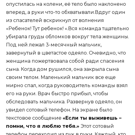
опустилась на колени, её тело было наклонено
вперед, а руки что-то обхватывали.Вдруг один
из спасателей вскрикнул от волнения
«Ребенок! Тут ребенок! «.Вся команда тщательно
убирала груды обломков вокруг тела женщины.
Под ней лежал 3-месячный мальчик,
завернутый в цветастое одеяло. Очевидно, что
женщина пожертвовала собой ради спасения
сына. Когда дом рушился, она закрыла сына
своим телом. Маленький мальчик все еще
мирно спал, когда руководитель команды взял
его на руки. Врач быстро прибыл, чтобы
обследовать мальчика. Развернув одеяло, он
увидел сотовый телефон. На экране было
текстовое сообщение
«Если ты выживешь –
помни, что я люблю тебя.»
Этот сотовый
телефон переходил из рук в руки. Каждый, кто