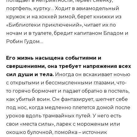
попадает в неприятности, теряет сменку,
портфель, куртку… Ходит в авиамодельный
кружок и на хоккей зимой, берет книжки из
«Библиотеки приключений», читает их по
ночам и в туалете, бредит капитаном Бладом и
Робин Гудом…
Его жизнь насыщена событиями и
свершениями, она требует напряжения всех
сил души и тела.
Иногда он вскакивает ночью
с открытыми и бессмысленными глазами, что-
то горячо бормочет и падает обратно в постель,
как убитый воин. Он фантазирует, шепчет себе
под нос, когда медленно плетется домой после
уроков вдоль трамвайных путей. У него есть
свои «места силы», ларек с мороженым или
окошко булочной, помойка – источник