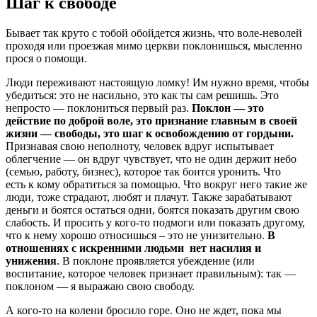
Шаг к свободе
Бывает так круто с тобой обойдется жизнь, что воле-неволей
проходя или проезжая мимо церкви поклонишься, мысленно
прося о помощи.
Люди переживают настоящую ломку! Им нужно время, чтобы
убедиться: это не насильно, это как ты сам решишь. Это
непросто — поклониться первый раз.
Поклон — это
действие по доброй воле, это признание главным в своей
жизни — свободы, это шаг к освобождению от гордыни.
Признавая свою неполноту, человек вдруг испытывает
облегчение — он вдруг чувствует, что не один держит небо
(семью, работу, бизнес), которое так боится уронить. Что
есть к кому обратиться за помощью. Что вокруг него такие же
люди, тоже страдают, любят и плачут. Также зарабатывают
деньги и боятся остаться одни, боятся показать другим свою
слабость. И просить у кого-то подмоги или показать другому,
что к нему хорошо относишься – это не унизительно.
В
отношениях с искренними людьми нет насилия и
унижения
. В поклоне проявляется убеждение (или
воспитание, которое человек признает правильным): так —
поклоном — я выражаю свою свободу.
А кого-то на колени бросило горе. Оно не ждет, пока мы