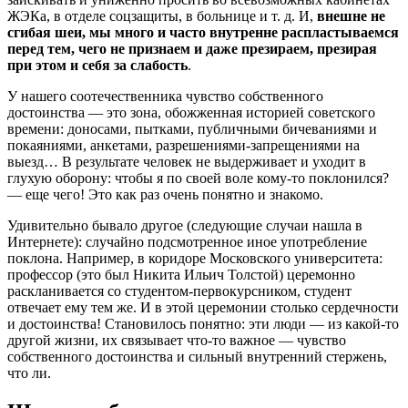
ЖЭКа, в отделе соцзащиты, в больнице и т. д. И,
внешне не
сгибая шеи, мы много и часто внутренне распластываемся
перед тем, чего не признаем и даже презираем, презирая
при этом и себя за слабость
.
У нашего соотечественника чувство собственного
достоинства — это зона, обожженная историей советского
времени: доносами, пытками, публичными бичеваниями и
покаяниями, анкетами, разрешениями-запрещениями на
выезд… В результате человек не выдерживает и уходит в
глухую оборону: чтобы я по своей воле кому-то поклонился?
— еще чего! Это как раз очень понятно и знакомо.
Удивительно бывало другое (следующие случаи нашла в
Интернете): случайно подсмотренное иное употребление
поклона. Например, в коридоре Московского университета:
профессор (это был Никита Ильич Толстой) церемонно
раскланивается со студентом-первокурсником, студент
отвечает ему тем же. И в этой церемонии столько сердечности
и достоинства! Становилось понятно: эти люди — из какой-то
другой жизни, их связывает что-то важное — чувство
собственного достоинства и сильный внутренний стержень,
что ли.