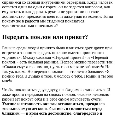
справимся со своими внутренними барьерами. Когда человек
остается один на один с горем, он не задается вопросом, как
ему встать и как держать руки и не уронит ли он свое
достоинство, преклонив шею или даже упав на колени. Тогда
почему же в радости мы стыдимся показаться
чувствительными и нежными?
Передать поклон или привет?
Раньше среди людей принято было кланяться друг другу при
встрече и заочно «передать поклон» вместо привычного
«привета». Между словами «Передай привет!» и «Передай
поклон!» есть большая разница. Первое можно перевести так:
«Скажи ему: я его помню, пусть и он меня не забывает!» Не
так уж плохо. Но передать поклон — это нечто большее: «Я
помню тебя, я думаю о тебе, я молюсь о тебе. Помни и ты обо
мне!»
Чтобы поклониться друг другу, необходимо остановиться. И
даже просто передавая на словах поклон, человек невольно
разрывает вокруг себя и в себе самом круговерть суеты.
Умение и готовность вот так остановиться, преодолев
«невыносимую легкость бытия», и склониться перед
ближним — в этом есть достоинство, благородство и