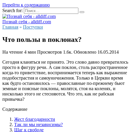
Перейти к содержанию
Search for:
Познай себя - alldiff.com
Главная
»
Поступки
Что пользы в поклонах?
На чтение
4 мин
Просмотров
1.6к.
Обновлено
16.05.2014
Сегодня кланяться не принято. Это слово давно превратилось
просто в фигуру речи. А сам поклон, столь распространенное
когда-то приветствие, воспринимается теперь как выражение
подобострастия и самоуничижения. Только в Церкви время
как будто остановилось — православные по-прежнему бьют
земные и поясные поклоны, молятся, стоя на коленях, и
нисколько этого не стесняются. Что это, как не рабская
привычка?
Содержание
Жест благодарности
Так ли мы независимы?
Шаг к свободе