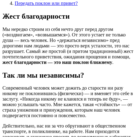
Передать поклон или привет?
Жест благодарности
Мы нередко строим из себя нечто друг перед другом
(«воздвигаем», «возвышаемся»). От этого устает не только
душа — весь человек. Но «держаться независимо» пред
дорогими нам людьми — это просто верх усталости, это нас
разрушает. Самый же простой (и притом традиционный) жест
почтительного приветствия, ожидания прощения и помощи,
жест благодарности — это наш поклон ближнему
.
Так ли мы независимы?
Современный человек может дожить до старости ни разу
никому не поклонившись (физически) — и вменяет это себе в
заслугу. «Никогда никому не кланялся и теперь не буду», —
можно услышать часто. Мне кажется, такая «стойкость» — от
страха унижения и принуждения, которым наш человек
подвергается постоянно и повсеместно.
Действительно, нас ни за что обругивают в общественном
транспорте, в поликлинике, на работе. Нам приходится
заискивать и униженно просить во всевозможных кабинетах