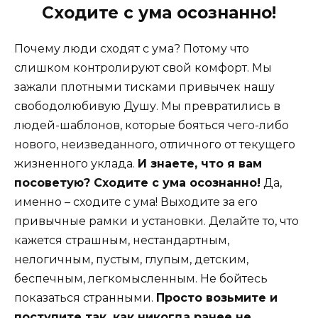
Сходите с ума осознанно!
Почему люди сходят с ума? Потому что
слишком контролируют свой комфорт. Мы
зажали плотными тисками привычек нашу
свободолюбивую Душу. Мы превратились в
людей-шаблонов, которые бояться чего-либо
нового, неизведанного, отличного от текущего
жизненного уклада.
И знаете, что я вам
посоветую? Сходите с ума осознанно!
Да,
именно – сходите с ума! Выходите за его
привычные рамки и установки. Делайте то, что
кажется страшным, нестандартным,
нелогичным, пустым, глупым, детским,
беспечным, легкомысленным. Не бойтесь
показаться странными.
Просто возьмите и
поступите так, как никогда ранее не