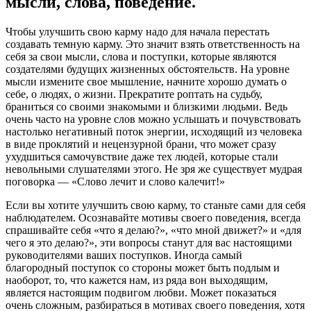
мысли, слова, поведение.
Чтобы улучшить свою карму надо для начала перестать
создавать темную карму. Это значит взять ответственность на
себя за свои мысли, слова и поступки, которые являются
создателями будущих жизненных обстоятельств. На уровне
мысли измените свое мышление, начните хорошо думать о
себе, о людях, о жизни. Прекратите роптать на судьбу,
браниться со своими знакомыми и близкими людьми. Ведь
очень часто на уровне слов можно услышать и почувствовать
настолько негативный поток энергии, исходящий из человека
в виде проклятий и нецензурной брани, что может сразу
ухудшиться самочувствие даже тех людей, которые стали
невольными слушателями этого. Не зря же существует мудрая
поговорка — «Слово лечит и слово калечит!»
Если вы хотите улучшить свою карму, то станьте сами для себя
наблюдателем. Осознавайте мотивы своего поведения, всегда
спрашивайте себя «что я делаю?», «что мной движет?» и «для
чего я это делаю?», эти вопросы станут для вас настоящими
руководителями ваших поступков. Иногда самый
благородный поступок со стороны может быть подлым и
наоборот, то, что кажется нам, из ряда вон выходящим,
является настоящим подвигом любви. Может показаться
очень сложным, разбираться в мотивах своего поведения, хотя