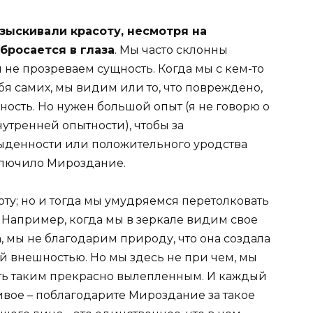
азыскивали красоту, несмотря на
бросается в глаза
. Мы часто склонны
 не прозреваем сущность. Когда мы с кем-то
бя самих, мы видим или то, что повреждено,
ость. Но нужен большой опыт (я не говорю о
нутренней опытности), чтобы за
ыденности или положительного уродства
аключило Мироздание.
ту; но и тогда мы умудряемся перетолковать
 Например, когда мы в зеркале видим свое
 мы не благодарим природу, что она создала
й внешностью. Но мы здесь не при чем, мы
быть таким прекрасно вылепленным. И каждый
асивое – поблагодарите Мироздание за такое