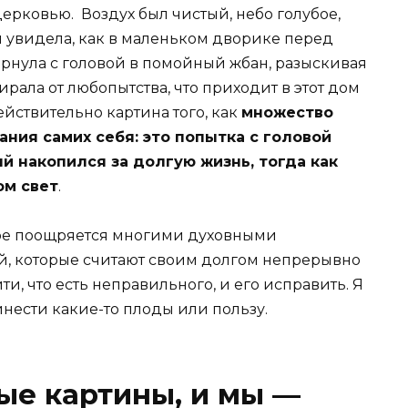
ерковью. Воздух был чистый, небо голубое,
 я увидела, как в маленьком дворике перед
рнула с головой в помойный жбан, разыскивая
рала от любопытства, что приходит в этот дом
действительно картина того, как
множество
ния самих себя: это попытка с головой
й накопился за долгую жизнь, тогда как
ом свет
.
мере поощряется многими духовными
, которые считают своим долгом непрерывно
йти, что есть неправильного, и его исправить. Я
инести какие-то плоды или пользу.
е картины, и мы —