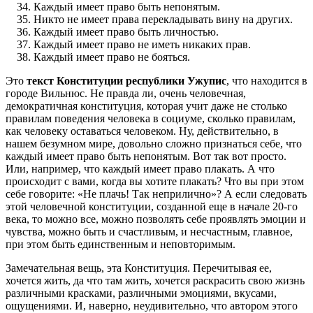
Каждый имеет право быть непонятым.
Никто не имеет права перекладывать вину на других.
Каждый имеет право быть личностью.
Каждый имеет право не иметь никаких прав.
Каждый имеет право не бояться.
Это
текст Конституции республики Ужупис
, что находится в
городе Вильнюс. Не правда ли, очень человечная,
демократичная конституция, которая учит даже не столько
правилам поведения человека в социуме, сколько правилам,
как человеку оставаться человеком. Ну, действительно, в
нашем безумном мире, довольно сложно признаться себе, что
каждый имеет право быть непонятым. Вот так вот просто.
Или, например, что каждый имеет право плакать. А что
происходит с вами, когда вы хотите плакать? Что вы при этом
себе говорите: «Не плачь! Так неприлично»? А если следовать
этой человечной конституции, созданной еще в начале 20-го
века, то можно все, можно позволять себе проявлять эмоции и
чувства, можно быть и счастливым, и несчастным, главное,
при этом быть единственным и неповторимым.
Замечательная вещь, эта Конституция. Перечитывая ее,
хочется жить, да что там жить, хочется раскрасить свою жизнь
различными красками, различными эмоциями, вкусами,
ощущениями. И, наверно, неудивительно, что автором этого