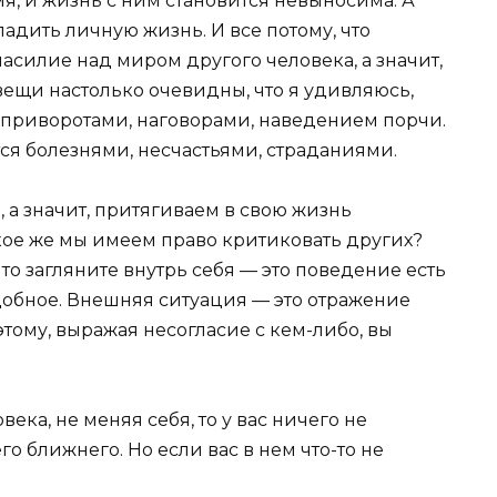
я, и жизнь с ним становится невыносима. А
адить личную жизнь. И все потому, что
силие над миром другого человека, а значит,
 вещи настолько очевидны, что я удивляюсь,
я приворотами, наговорами, наведением порчи.
ся болезнями, несчастьями, страданиями.
, а значит, притягиваем в свою жизнь
ое же мы имеем право критиковать других?
 то загляните внутрь себя — это поведение есть
добное. Внешняя ситуация — это отражение
тому, выражая несогласие с кем-либо, вы
ека, не меняя себя, то у вас ничего не
го ближнего. Но если вас в нем что-то не