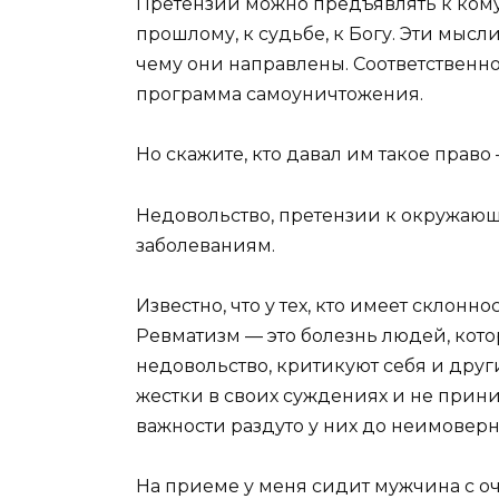
Претензии можно предъявлять к кому у
прошлому, к судьбе, к Богу. Эти мысл
чему они направлены. Соответственно
программа самоуничтожения.
Но скажите, кто давал им такое прав
Недовольство, претензии к окружающ
заболеваниям.
Известно, что у тех, кто имеет склонно
Ревматизм — это болезнь людей, кот
недовольство, критикуют себя и други
жестки в своих суждениях и не прин
важности раздуто у них до неимоверн
На приеме у меня сидит мужчина с о