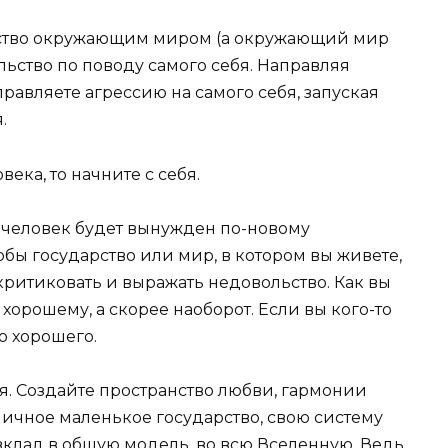
ьство окружающим миром (а окружающий мир
льство по поводу самого себя. Направляя
авляете агрессию на самого себя, запуская
.
ека, то начните с себя.
т человек будет вынужден по-новому
тобы государство или мир, в котором вы живете,
критиковать и выражать недовольство. Как вы
 хорошему, а скорее наоборот. Если вы кого-то
го хорошего.
бя. Создайте пространство любви, гармонии
 личное маленькое государство, свою систему
клад в общую модель, во всю Вселенную. Ведь