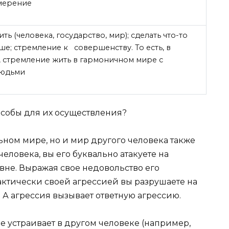
мерение
ь (человека, государство, мир); сделать что-то
ше; стремление к совершенству. То есть, в
, стремление жить в гармоничном мире с
людьми
собы для их осуществления?
ьном мире, но и мир другого человека также
еловека, вы его буквально атакуете на
не. Выражая свое недовольство его
актически своей агрессией вы разрушаете на
 А агрессия вызывает ответную агрессию.
не устраивает в другом человеке (например,