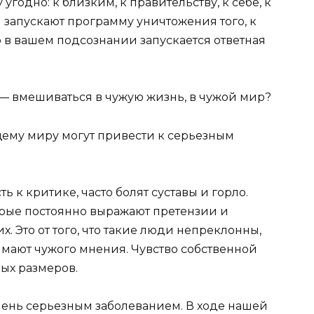
годно: к близким, к правительству, к себе, к
и запускают программу уничтожения того, к
 в вашем подсознании запускается ответная
о — вмешиваться в чужую жизнь, в чужой мир?
ему миру могут привести к серьезным
сть к критике, часто болят суставы и горло.
орые постоянно выражают претензии и
х. Это от того, что такие люди непреклонны,
имают чужого мнения. Чувство собственной
ых размеров.
чень серьезным заболеванием. В ходе нашей