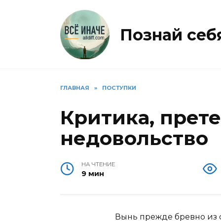
Перейти
к
содержанию
Познай себя 
ГЛАВНАЯ
»
ПОСТУПКИ
Критика, прете
недовольство
НА ЧТЕНИЕ
9 мин
Вынь прежде бревно из с