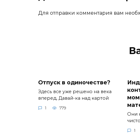
Для отправки комментария вам нео
В
Отпуск в одиночестве?
Инд
кон
Здесь все уже решено на века
мом
вперед, Давай-ка над картой
мат
1
779
Они 
чист
1