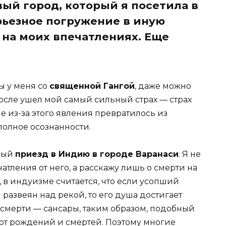
вый город, который я посетила в
рьезное погружение в иную
 на моих впечатлениях. Еще
ы у меня со
священной Гангой
, даже можно
 после ушел мой самый сильный страх — страх
е из-за этого явления превратилось из
полное осознанности.
вый
приезд в Индию в городе Варанаси
. Я не
атления от него, а расскажу лишь о смерти на
, в индуизме считается, что если усопший
 развеян над рекой, то его душа достигает
смерти — сансары, таким образом, подобный
рот рождений и смертей. Поэтому многие