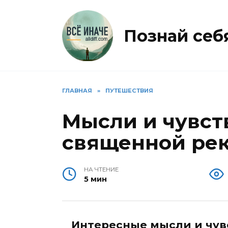
Перейти
к
содержанию
Познай себя 
ГЛАВНАЯ
»
ПУТЕШЕСТВИЯ
Мысли и чувст
священной ре
НА ЧТЕНИЕ
5 мин
Интересные мысли и чувс