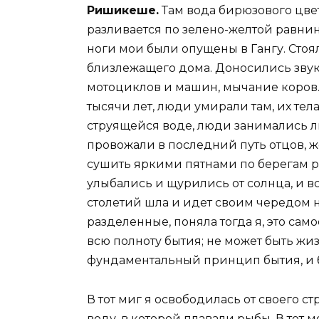
Ришикеше.
Там вода бирюзового цвет
разливается по зелено-желтой равни
ноги мои были опущены в Гангу. Стоял
близлежащего дома. Доносились звуки
мотоциклов и машин, мычание коров.
тысячи лет, люди умирали там, их тел
струящейся воде, люди занимались 
провожали в последний путь отцов, 
сушить яркими пятнами по берегам 
улыбались и щурились от солнца, и в
столетий шла и идет своим чередом н
разделенные, поняла тогда я, это сам
всю полноту бытия; не может быть жиз
фундаментальный принцип бытия, и б
В тот миг я освободилась от своего с
воду, в которой плавали рыбы. В тот 