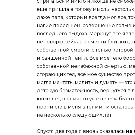
спрятаться и никто никогда не сможет
еще пришла в голову мысль, настолько
даже папа, который всегда мог все, т
нагие перед ней, совершенно голые 
последнего выдоха. Меркнут все явле
не говорю сейчас о смерти близких, э
собственной смерти, с тенью которой 
и священной Ганги. Все мое тело бор
собственной неизбежной смертью, мен
сгорающих тел, все мое существо прот
могла мечтать, молить и думать — это
детскую безмятежность, вернуться в
юных лет, но ничего уже нельзя было 
проникло в меня в тот миг и осталось
на несколько следующих лет.
Спустя два года я вновь оказалась
на 