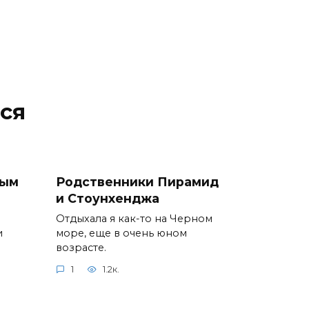
ся
рым
Родственники Пирамид
и Стоунхенджа
Отдыхала я как-то на Черном
и
море, еще в очень юном
возрасте.
1
1.2к.