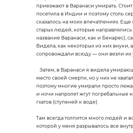
приезжают в Варанаси умирать. Стоит 
посетила в Индии и поэтому столь се
сказалось на моих впечатлениях. Еще 
старых людей, которые направлялись 
название Варанаси, как и Бенарес), 
Видела, как некоторых из них внуки, 
сопровождали всюду — они везли их у
Затем, в Варанаси я видела умирающ
место своей смерти, но у них не хват
поэтому многие умирали просто лежа 
и ночи напролет жгут погребальные ко
гхатов (ступеней к воде).
Там всегда толпится много людей и в
которой у меня разрывалось все внутри