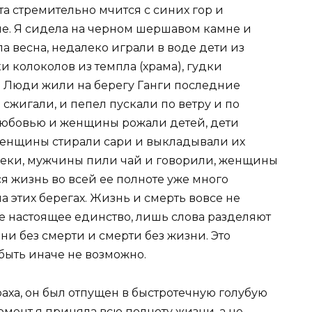
а стремительно мчится с синих гор и
не. Я сидела на черном шершавом камне и
а весна, недалеко играли в воде дети из
 колоколов из темпла (храма), гудки
 Люди жили на берегу Ганги последние
а сжигали, и пепел пускали по ветру и по
любовью и женщины рожали детей, дети
женщины стирали сари и выкладывали их
реки, мужчины пили чай и говорили, женщины
ся жизнь во всей ее полноте уже много
а этих берегах. Жизнь и смерть вовсе не
ое настоящее единство, лишь слова разделяют
ни без смерти и смерти без жизни. Это
ыть иначе не возможно.
траха, он был отпущен в быстротечную голубую
момент я приняла всю полноту жизни, а не