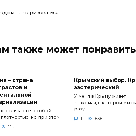
бходимо
авторизоваться
.
ам также может понравить
ия – страна
Крымский выбор. К
трастов и
эзотерический
ентальной
У меня в Крыму живет
ериализации
знакомая, с которой мы н
разу
не отличаются особой
оплотностью, но при этом
1
838
1.1к.