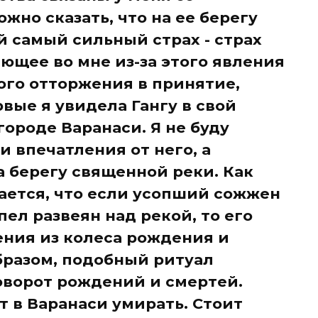
жно сказать, что на ее берегу
й самый сильный страх - страх
ающее во мне из-за этого явления
ого отторжения в принятие,
вые я увидела Гангу в свой
ороде Варанаси. Я не буду
и впечатления от него, а
а берегу священной реки. Как
тается, что если усопший сожжен
пел развеян над рекой, то его
ния из колеса рождения и
образом, подобный ритуал
оворот рождений и смертей.
 в Варанаси умирать. Стоит