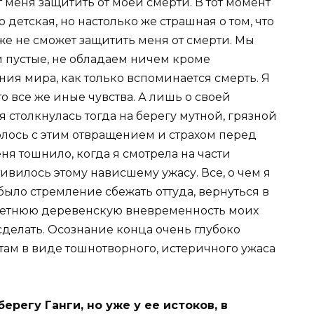
 меня защитить от моей смерти. В тот момент
 детская, но настолько же страшная о том, что
оже не сможет защитить меня от смерти. Мы
и пустые, не обладаем ничем кроме
ния мира, как только вспоминается смерть. Я
то все же иные чувства. А лишь о своей
я столкнулась тогда на берегу мутной, грязной
олось с этим отвращением и страхом перед
я тошнило, когда я смотрела на части
ивилось этому нависшему ужасу. Все, о чем я
 было стремление сбежать оттуда, вернуться в
 летнюю деревенскую вневременность моих
сделать. Осознание конца очень глубоко
 там в виде тошнотворного, истеричного ужаса
берегу Ганги, но уже у ее истоков, в