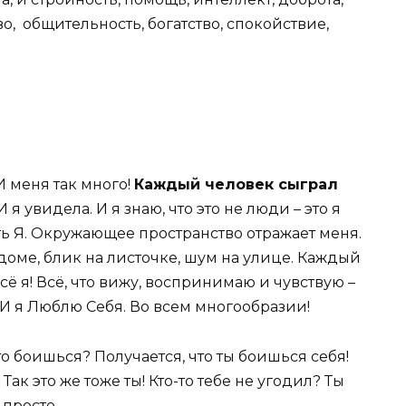
о, общительность, богатство, спокойствие,
 И меня так много!
Каждый человек сыграл
И я увидела. И я знаю, что это не люди – это я
сть Я. Окружающее пространство отражает меня.
оме, блик на листочке, шум на улице. Каждый
сё я! Всё, что вижу, воспринимаю и чувствую –
 И я Люблю Себя. Во всем многообразии!
-то боишься? Получается, что ты боишься себя!
ак это же тоже ты! Кто-то тебе не угодил? Ты
к просто.