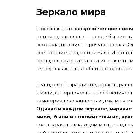
Зеркало мира
Я осознала, что
каждый человек из м
приняла, как слова — вроде бы верны
осознала, прожила, прочувствовала! Он
все это замечала, принимала. И вот те
нагляделась в них, и они исчезли из 
тех зеркалах – это Любви, которая есть
Я увидела безразличие, страсть, рав
жизни, соперничество, собственичеств
заматериализованность и другие черт
Однако в каждом зеркале, наравне
мной, были и положительные, кра
грань красоты в каждом из прошедши
действительно была и красота, и забот