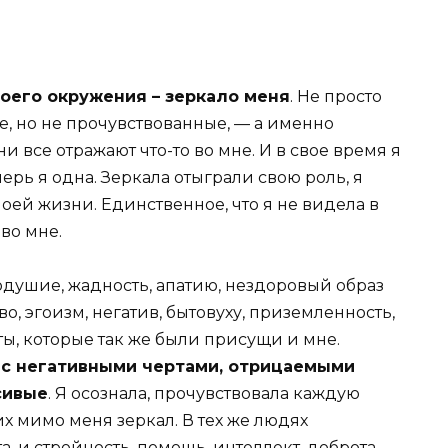
оего окружения – зеркало меня
. Не просто
е, но не прочувствованные, — а именно
и все отражают что-то во мне. И в свое время я
перь я одна. Зеркала отыграли свою роль, я
моей жизни. Единственное, что я не видела в
 во мне.
нодушие, жадность, апатию, нездоровый образ
о, эгоизм, негатив, бытовуху, приземленность,
ы, которые так же были присущи и мне.
 с негативными чертами, отрицаемыми
сивые
. Я осознала, прочувствовала каждую
х мимо меня зеркал. В тех же людях
а, и стройность, помощь, интеллект, доброта,