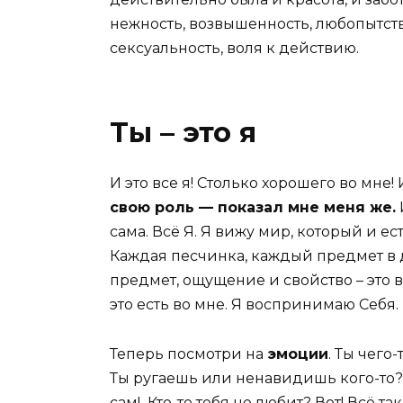
нежность, возвышенность, любопытств
сексуальность, воля к действию.
Ты – это я
И это все я! Столько хорошего во мне!
свою роль — показал мне меня же.
сама. Всё Я. Я вижу мир, который и е
Каждая песчинка, каждый предмет в д
предмет, ощущение и свойство – это в
это есть во мне. Я воспринимаю Себя.
Теперь посмотри на
эмоции
. Ты чего
Ты ругаешь или ненавидишь кого-то? Т
сам! Кто-то тебя не любит? Вот! Всё та