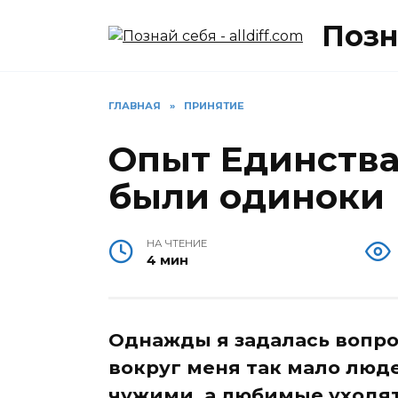
Перейти
Позна
к
содержанию
ГЛАВНАЯ
»
ПРИНЯТИЕ
Опыт Единства
были одиноки
НА ЧТЕНИЕ
4 мин
Однажды я задалась вопро
вокруг меня так мало люде
чужими, а любимые уходят.