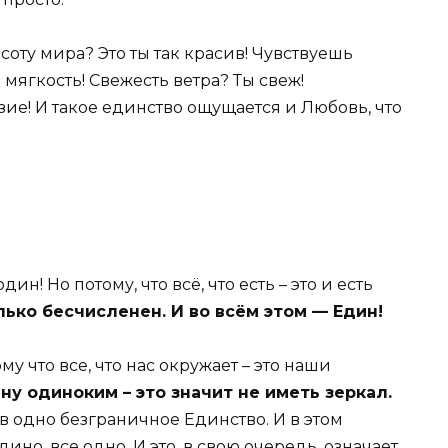
соту мира? Это ты так красив! Чувствуешь
мягкость! Свежесть ветра? Ты свеж!
зие! И такое единство ощущается и Любовь, что
ин! Но потому, что всё, что есть – это и есть
лько бесчисленен. И во всём этом — Един!
 что все, что нас окружает – это наши
ну одиноким – это значит не иметь зеркал.
 в одно безграничное Единство. И в этом
ино, все одно. И это, в свою очередь, означает