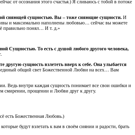
йчас от осознания этого счастья.) Я сливаюсь с тобой в потоке
сной сияющей сущностью. Вы – тоже сияющие сущности.
И
стливы и максимально наполнены любовью… сейчас вы можете
сё правильно понял… И т. д.»
ной Сущностью. То есть с душой любого другого человека,
.
ете другую сущность взлететь вверх к себе. Она улыбается
авая единый общий свет Божественной Любви на всех… Вам
ии. Ведь внутри каждая сущность понимает все свои ошибки и
ём смирении, прощении и Любви друг к другу.
сё есть Божественная Любовь.)
которые будут взлетать к вам в своём сиянии и радости, брать