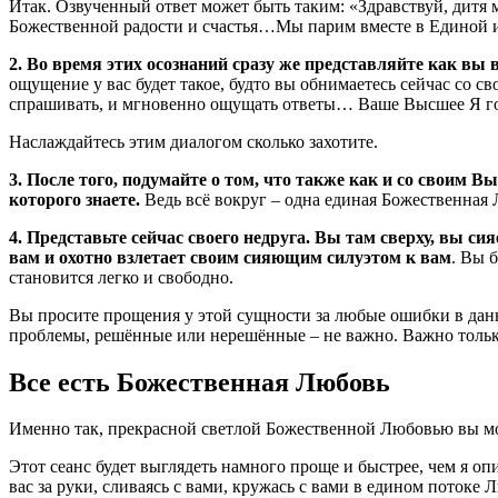
Итак. Озвученный ответ может быть таким:
«Здравствуй, дитя 
Божественной радости и счастья…Мы парим вместе в Едино
2.
Во время этих осознаний сразу же представляйте как вы
ощущение у вас будет такое, будто вы обнимаетесь сейчас с
спрашивать, и мгновенно ощущать ответы… Ваше Высшее Я г
Наслаждайтесь этим диалогом сколько захотите.
3.
После того, подумайте о том, что также как и со своим 
которого знаете.
Ведь всё вокруг – одна единая Божественная 
4. Представьте сейчас своего недруга. Вы там сверху, вы с
вам и охотно взлетает своим сияющим силуэтом к вам
. Вы 
становится легко и свободно.
Вы просите прощения у этой сущности за любые ошибки в дан
проблемы, решённые или нерешённые – не важно. Важно только
Все есть Божественная Любовь
Именно так, прекрасной светлой Божественной Любовью вы мож
Этот сеанс будет выглядеть намного проще и быстрее, чем я опи
вас за руки, сливаясь с вами, кружась с вами в едином потоке