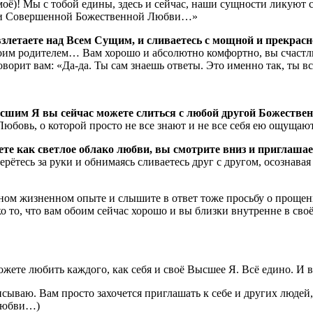
моё)! Мы с тобой едины, здесь и сейчас, наши сущности ликуют се
й и Совершенной Божественной Любви…»
 взлетаете над Всем Сущим, и сливаетесь с мощной и прекра
о своим родителем… Вам хорошо и абсолютно комфортно, вы сча
оворит вам:
«Да-да. Ты сам знаешь ответы. Это именно так, ты в
Высшим Я вы сейчас можете слиться с любой другой Божествен
Любовь, о которой просто не все знают и не все себя ею ощущают
ияете как светлое облако любви, вы смотрите вниз и приглаша
берётесь за руки и обнимаясь сливаетесь друг с другом, осозн
ном жизненном опыте и слышите в ответ тоже просьбу о прощен
 то, что вам обоим сейчас хорошо и вы близки внутренне в сво
ете любить каждого, как себя и своё Высшее Я. Всё едино. И в
сываю. Вам просто захочется приглашать к себе и других людей, 
 Любви…)