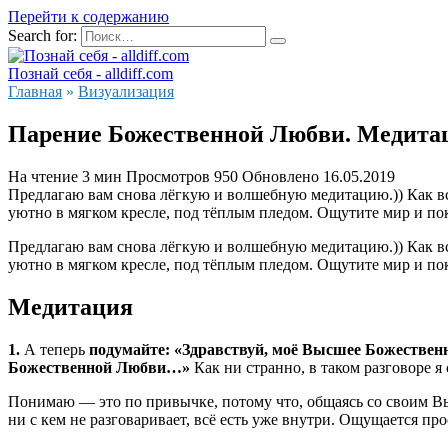
Перейти к содержанию
Search for:
Познай себя - alldiff.com
Главная
»
Визуализация
Парение Божественной Любви. Медита
На чтение
3 мин
Просмотров
950
Обновлено
16.05.2019
Предлагаю вам снова лёгкую и волшебную медитацию.)) Как всег
уютно в мягком кресле, под тёплым пледом. Ощутите мир и по
Предлагаю вам снова лёгкую и волшебную медитацию.)) Как всег
уютно в мягком кресле, под тёплым пледом. Ощутите мир и пок
Медитация
1.
А теперь
подумайте:
«Здравствуй, моё Высшее Божественное
Божественной Любви…»
Как ни странно, в таком разговоре я
Понимаю — это по привычке, потому что, общаясь со своим В
ни с кем не разговаривает, всё есть уже внутри. Ощущается про