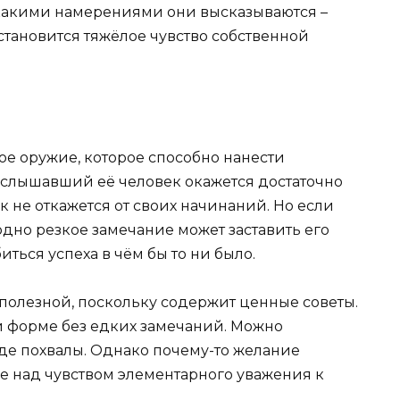
 какими намерениями они высказываются –
становится тяжёлое чувство собственной
рое оружие, которое способно нанести
услышавший её человек окажется достаточно
 не откажется от своих начинаний. Но если
 одно резкое замечание может заставить его
иться успеха в чём бы то ни было.
 полезной, поскольку содержит ценные советы.
й форме без едких замечаний. Можно
иде похвалы. Однако почему-то желание
же над чувством элементарного уважения к