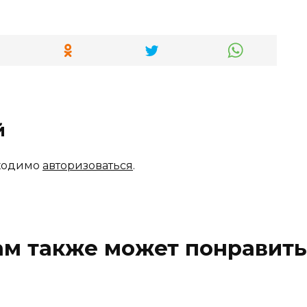
й
бходимо
авторизоваться
.
ам также может понравить