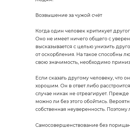
Возвышение за чужой счёт
Когда один человек критикует другог
Оно не имеет ничего общего с уверен
высказывается с целью унизить другог
от оскорбления. На такое способны л
свою значимость, необходимо приниз
Если сказать другому человеку, что он
хорошим. Он в ответ либо расстроится
случае никак не отреагирует. Прежде ч
можно ли без этого обойтись. Вероятне
собственная неуверенность. Поэтому л
Самосовершенствование без порица