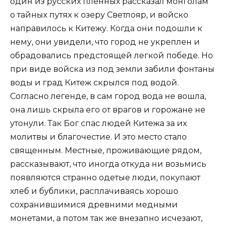
один из русских пленных рассказал монголам
о тайных путях к озеру Светлояр, и войско
направилось к Китежу. Когда они подошли к
нему, они увидели, что город не укреплен и
обрадовались предстоящей легкой победе. Но
при виде войска из под земли забили фонтаны
воды и град Китеж скрылся под водой.
Согласно легенде, в сам город вода не вошла,
она лишь скрыла его от врагов и горожане не
утонули. Так Бог спас людей Китежа за их
молитвы и благочестие. И это место стало
священным. Местные, проживающие рядом,
рассказывают, что иногда откуда ни возьмись
появляются странно одетые люди, покупают
хлеб и бублики, расплачиваясь хорошо
сохранившимися древними медными
монетами, а потом так же внезапно исчезают,