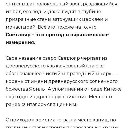
они слышат колокольный звон, раздающийся
из под его вод, и даже видят в глубине
призрачные стены затонувших церквей и
монастырей. Всё это похоже на то, что
Светлояр – это проход в параллельные
измерения.
Свое название озеро Светлояр черпает из
древнерусского языка: «светлый», также
обозначающее чистый и праведный и «яр» —
корень от имени древнерусского солнечного
божества Ярилы. А упоминания о граде Китеже
еще идут из древнерусских книг. Место это
ранее считалось священным.
С приходом христианства, на месте капищ по
традиции стали строить православные храмы,