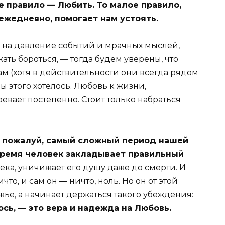
е правило — Любить. То малое правило,
ежедневно, помогает нам устоять.
я на давление событий и мрачных мыслей,
ть бороться, — тогда будем уверены, что
ам (хотя в действительности они всегда рядом
бы этого хотелось. Любовь к жизни,
евает постепенно. Стоит только набраться
, пожалуй, самый сложный период нашей
 время человек закладывает правильный
века, уничижает его душу даже до смерти. И
что, и сам он ― ничто, ноль. Но он от этой
ье, а начинает держаться такого убеждения:
сь, ― это вера и надежда на Любовь.