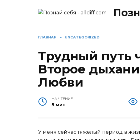
Перейти
Позна
к
содержанию
ГЛАВНАЯ
»
UNCATEGORIZED
Трудный путь 
Второе дыхани
Любви
НА ЧТЕНИЕ
5 мин
У меня сейчас тяжелый период в жизни