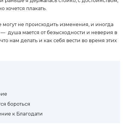
сли раньше я держалась стойко, с достоинством,
о хочется плакать.
е могут не происходить изменения, и иногда
е — душа мается от безысходности и неверия в
что нам делать и как себя вести во время этих
рие
тся бороться
ние к Благодати