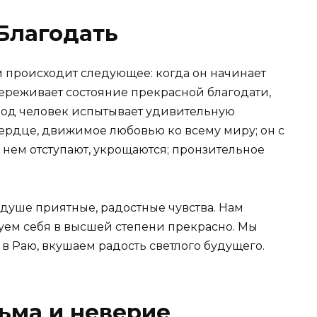
Благодать
ом происходит следующее: когда он начинает
переживает состояние прекрасной благодати,
риод человек испытывает удивительную
о сердце, движимое любовью ко всему миру; он с
в нем отступают, укрощаются; пронзительное
 душе приятные, радостные чувства. Нам
вуем себя в высшей степени прекрасно. Мы
в Раю, вкушаем радость светлого будущего.
ьма и неверие