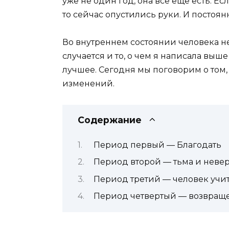
уже не один год, она все еще есть. Е
то сейчас опустились руки. И постоянн
Во внутреннем состоянии человека н
случается и то, о чем я написала выш
лучшее. Сегодня мы поговорим о том, 
изменений.
Содержание
Период первый — Благодать
Период второй — тьма и неве
Период третий — человек учи
Период четвертый — возвраще