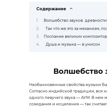
Содержание
Волшебство звуков древности
Так что же это за механизм, п
Послание великих композито
Душа и музыка — в унисон
Волшебство 
Необыкновенные свойства музыки бы
Согласно индийской традиции, вся н
одного певучего звука — АУМ. В нем м
созидания и исцеления — так считают