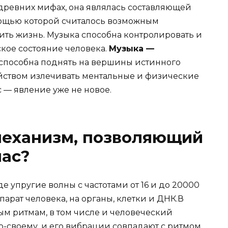
древних мифах, она являлась составляющей
ощью которой считалось возможным
ить жизнь. Музыка способна контролировать и
кое состояние человека.
Музыка —
а способна поднять на вершины истинного
ойством излечивать ментальные и физические
 — явление уже не новое.
 механизм, позволяющий
нас?
е упругие волны с частотами от 16 и до 20000
арат человека, на органы, клетки и ДНК.В
м ритмам, в том числе и человеческий
о-своему, и его вибрации совпадают с ритмом