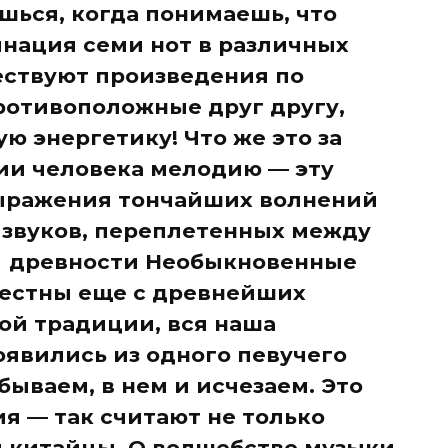
шься, когда понимаешь, что
нация семи нот в различных
ествуют произведения по
ротивоположные друг другу,
ю энергетику! Что же это за
ии человека мелодию — эту
ыражения тончайших волнений
 звуков, переплетенных между
в древности Необыкновенные
вестны еще с древнейших
ой традиции, вся наша
оявились из одного певучего
бываем, в нем и исчезаем. Это
я — так считают не только
и китайцы. О волшебстве музыки