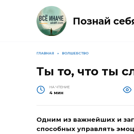
Перейти
к
содержанию
Познай себя 
ГЛАВНАЯ
»
ВОЛШЕБСТВО
Ты то, что ты 
НА ЧТЕНИЕ
4 мин
Одним из важнейших и за
способных управлять эмоц