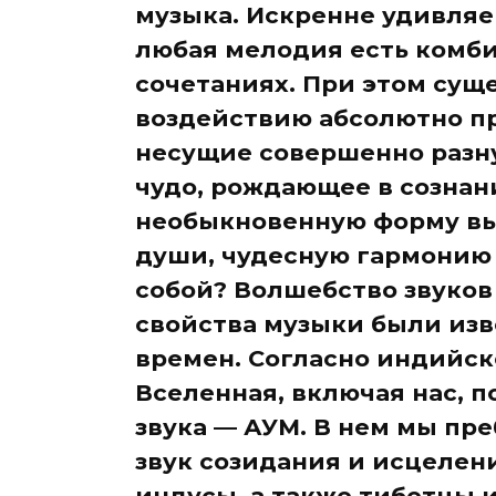
музыка. Искренне удивляе
любая мелодия есть комби
сочетаниях. При этом сущ
воздействию абсолютно п
несущие совершенно разну
чудо, рождающее в сознан
необыкновенную форму в
души, чудесную гармонию
собой? Волшебство звуко
свойства музыки были из
времен. Согласно индийск
Вселенная, включая нас, п
звука — АУМ. В нем мы пре
звук созидания и исцелени
индусы, а также тибетцы 