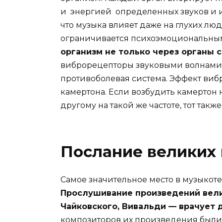
и энергией определенных звуков и и
что музыка влияет даже на глухих люд
ограничивается психоэмоциональны
организм не только через органы сл
виброрецепторы звуковыми волнами 
противоболевая система. Эффект ви
камертона. Если возбудить камертон 
другому на такой же частоте, тот такж
Послание великих
Самое значительное место в музыкот
Прослушивание произведений велик
Чайковского, Вивальди — врачует 
композиторов их произведения были 