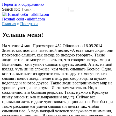
Перейти к содержанию
Search for:
Познай себя - alldiff.com
Главная
»
Поступки
Услышь меня!
На чтение
4 мин
Просмотров
452
Обновлено
16.05.2014
Знаете, как поется в известной песне: «А есть такие люди: они
прекрасно слышат, как звезда со звездою говорит». Такие
люди не только могут слышать то, что говорят звезды, мир и
Вселенная, - они умеют слышать других людей. А это, на мой
взгляд, чуть ли не сложнее, чем уметь слышать Космос. Одно,
кстати, вытекает из другого: слышать других могут те, кто
слышит шепот звезд, пение птиц, разговор воды за шумом
водопада и многое другое. Такие люди воспринимают мир на
уровне чувств, а не разума. И это замечательно. Но, к
сожалению, это большая редкость. Таких нужно в Красную
книгу заносить как вымирающий вид =). Сейчас все
привыкли жить и даже чувствовать рационально. Еще бы при
таком раскладе мы умели слышать и делать так, чтобы
слышали нас. А ведь каждый человек заслуживает внимания,
уважения и принятия. В современном мире все признают это,