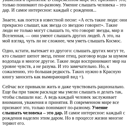
только понимают по-разному. Умение слышать человека – это
дар. И самое интересное: каждый с рождения...
Знаете, как поется в известной песне: «А есть такие люди: они
прекрасно слышат, как звезда со звездою говорит». Такие
люди не только могут слышать то, что говорят звезды, мир и
Вселенная, — они умеют слышать других людей. А это, на
мой взгляд, чуть ли не сложнее, чем уметь слышать Космос.
Одно, кстати, вытекает из другого: слышать других могут те,
кто слышит шепот звезд, пение птиц, разговор воды за шумом
водопада и многое другое. Такие люди воспринимают мир на
уровне чувств, а не разума. И это замечательно.
Но, к
сожалению, это большая редкость. Таких нужно в Красную
книгу заносить как вымирающий вид =).
Сейчас все привыкли жить и даже чувствовать рационально.
Еще бы при таком раскладе мы умели слышать и делать так,
чтобы слышали нас.
А ведь каждый человек заслуживает
внимания, уважения и принятия. В современном мире все
признают это, только понимают по-разному.
Умение
слышать человека – это дар.
И самое интересное: каждый с
рождения наделен этим даром. Но в процессе жизни многие
теряют его.