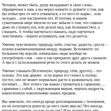
Человек, может быть, душу вкладывает в свои слова,
обращенные к вам, а вы мерно киваете и думаете о том, как
бы побыстрее от него отвязаться, а то чего-то жарко…или
холодно…или настроения нет.
И потому, в нашем
суматошном мире многие из нас забыли о том, что главное
даже не слушать (ну, или делать вид, как большинство), а
слышать.
А чтобы научиться слышать, надо научиться
чувствовать – вернее вспомнить, как это делается.
Умение чувствовать: природу, небо, счастье, радость, грусть –
основа взаимопонимания между людьми. Вспомните: по
большинству версий, изначально люди вообще не
употребляли слов – они и так прекрасно друг друга слышали .
А мы и с использованием речи-то этого делать не можем.
Умение слышать (Вселенную, природу, себя, других) – это
основа. Это как дерево: если корни его гниют и полны
пустот, оно не может нормально расти и развиваться, оно
погибает….
Вот отчего так важно стремиться к гармонии….
гармонии с собой, с окружающим миром, черпать мудрость,
накопленную поколениями наших предков.
Вы замечали, что иногда вроде разговариваешь с человеком,
но не получается донести до него свою мысль? Что иногда,
вроде вас поняли, но как-то не так? Или делают вид, что