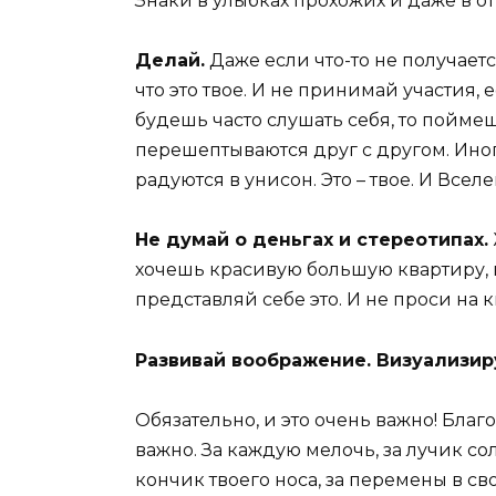
Знаки в улыбках прохожих и даже в о
Делай.
Даже если что-то не получаетс
что это твое. И не принимай участия, 
будешь часто слушать себя, то поймеш
перешептываются друг с другом. Иногд
радуются в унисон. Это – твое. И Всел
Не думай о деньгах и стереотипах.
хочешь красивую большую квартиру,
представляй себе это. И не проси на 
Развивай воображение. Визуализир
Обязательно, и это очень важно! Благ
важно. За каждую мелочь, за лучик со
кончик твоего носа, за перемены в св