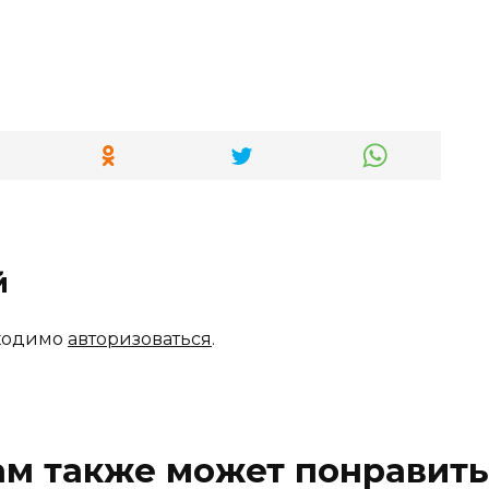
й
бходимо
авторизоваться
.
ам также может понравить