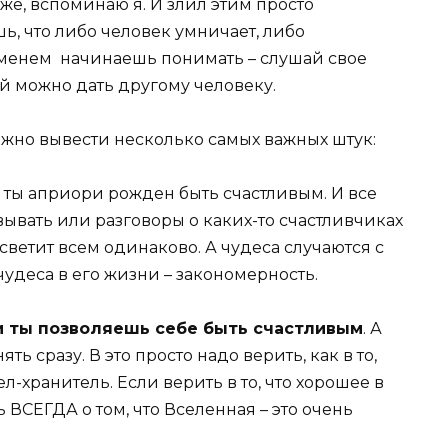
же, вспоминаю я. И злил этим просто
ь, что либо человек умничает, либо
ременем начинаешь понимать – слушай свое
й можно дать другому человеку.
можно вывести несколько самых важных штук:
то ты априори рожден быть счастливым. И все
евывать или разговоры о каких-то счастливчиках
 светит всем одинаково. А чудеса случаются с
о чудеса в его жизни – закономерность.
и ты позволяешь себе быть счастливым
. А
ять сразу. В это просто надо верить, как в то,
л-хранитель. Если верить в то, что хорошее в
ВСЕГДА о том, что Вселенная – это очень