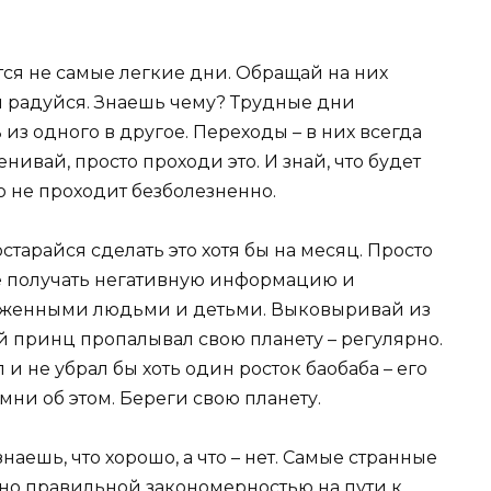
атся не самые легкие дни. Обращай на них
и радуйся. Знаешь чему? Трудные дни
 из одного в другое. Переходы – в них всегда
нивай, просто проходи это. И знай, что будет
о не проходит безболезненно.
арайся сделать это хотя бы на месяц. Просто
не получать негативную информацию и
ряженными людьми и детьми. Выковыривай из
й принц пропалывал свою планету – регулярно.
и не убрал бы хоть один росток баобаба – его
мни об этом. Береги свою планету.
наешь, что хорошо, а что – нет. Самые странные
но правильной закономерностью на пути к