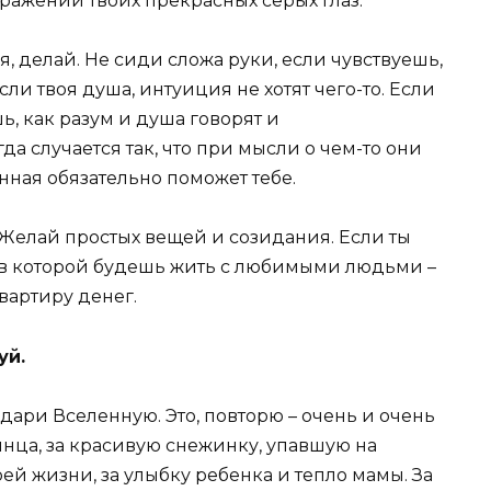
тражении твоих прекрасных серых глаз.
я, делай. Не сиди сложа руки, если чувствуешь,
если твоя душа, интуиция не хотят чего-то. Если
ь, как разум и душа говорят и
а случается так, что при мысли о чем-то они
енная обязательно поможет тебе.
Желай простых вещей и созидания. Если ты
 в которой будешь жить с любимыми людьми –
квартиру денег.
уй.
одари Вселенную. Это, повторю – очень и очень
лнца, за красивую снежинку, упавшую на
оей жизни, за улыбку ребенка и тепло мамы. За