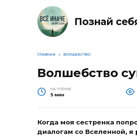
Перейти
к
содержанию
Познай себя 
ГЛАВНАЯ
»
ВОЛШЕБСТВО
Волшебство су
НА ЧТЕНИЕ
5 мин
Когда моя сестренка попр
диалогам со Вселенной, я 