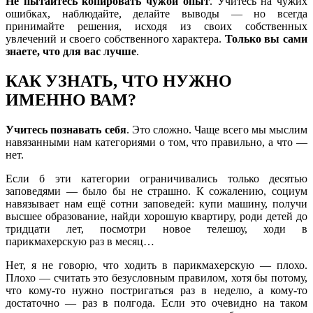
Не пытайтесь копировать чужой опыт
. Учитесь на чужих
ошибках, наблюдайте, делайте выводы — но всегда
принимайте решения, исходя из своих собственных
увлечений и своего собственного характера.
Только вы сами
знаете, что для вас лучше
.
КАК УЗНАТЬ, ЧТО НУЖНО
ИМЕННО ВАМ?
Учитесь познавать себя
. Это сложно. Чаще всего мы мыслим
навязанными нам категориями о том, что правильно, а что —
нет.
Если б эти категории ограничивались только десятью
заповедями — было бы не страшно. К сожалению, социум
навязывает нам ещё сотни заповедей: купи машину, получи
высшее образование, найди хорошую квартиру, роди детей до
тридцати лет, посмотри новое телешоу, ходи в
парикмахерскую раз в месяц…
Нет, я не говорю, что ходить в парикмахерскую — плохо.
Плохо — считать это безусловным правилом, хотя бы потому,
что кому-то нужно постригаться раз в неделю, а кому-то
достаточно — раз в полгода. Если это очевидно на таком