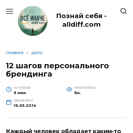
Перейти
к
Познай себя -
содержанию
alldiff.com
ГЛАВНАЯ
»
ДЕЛО
12 шагов персонального
брендинга
НА ЧТЕНИЕ
ПРОСМОТРОВ
9 мин
8к.
ОБНОВЛЕНО
16.05.2014
Каждый человек обладает каким-то