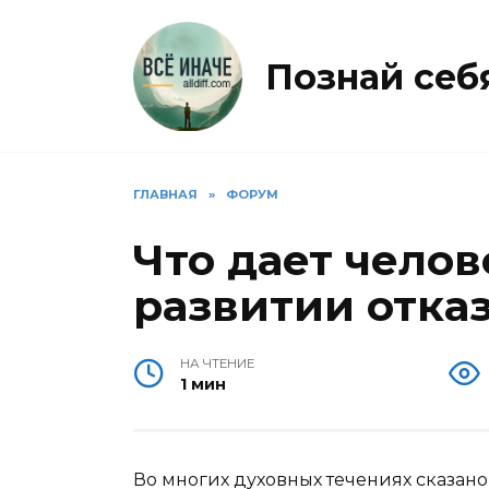
Перейти
к
содержанию
Познай себя 
ГЛАВНАЯ
»
ФОРУМ
Что дает челов
развитии отказ
НА ЧТЕНИЕ
1 мин
Во многих духовных течениях сказано