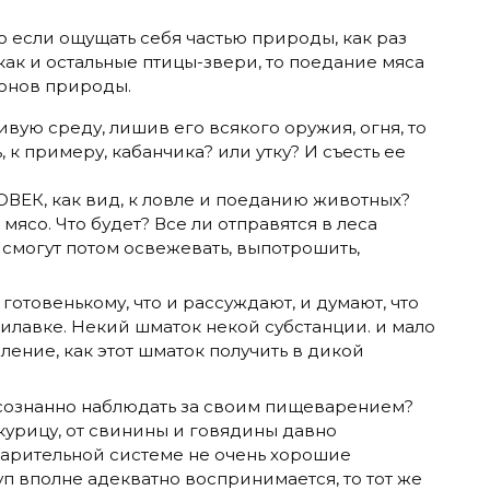
то если ощущать себя частью природы, как раз
ак и остальные птицы-звери, то поедание мяса
конов природы.
ивую среду, лишив его всякого оружия, огня, то
, к примеру, кабанчика? или утку? И съесть ее
ОВЕК, как вид, к ловле и поеданию животных?
мясо. Что будет? Все ли отправятся в леса
 смогут потом освежевать, выпотрошить,
готовенькому, что и рассуждают, и думают, что
прилавке. Некий шматок некой субстанции. и мало
ление, как этот шматок получить в дикой
 осознанно наблюдать за своим пищеварением?
 курицу, от свинины и говядины давно
варительной системе не очень хорошие
п вполне адекватно воспринимается, то тот же