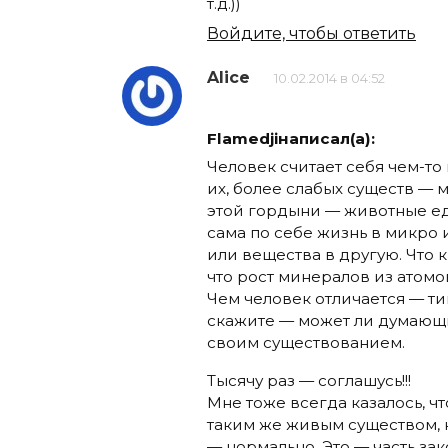
т.д.))
Войдите, чтобы ответить
Alice
10.02.2014 в 04:52
Flamedjiнаписал(а):
Человек считает себя чем-т
их, более слабых существ — 
этой гордыни — животные ед
сама по себе жизнь в микро
или вещества в другую. Что 
что рост минералов из атомо
Чем человек отличается — ти
скажите — может ли думающи
своим существованием.
Тысячу раз — соглашусь!!!
Мне тоже всегда казалось, ч
таким же живым существом, к
— нормально. Это — часть за