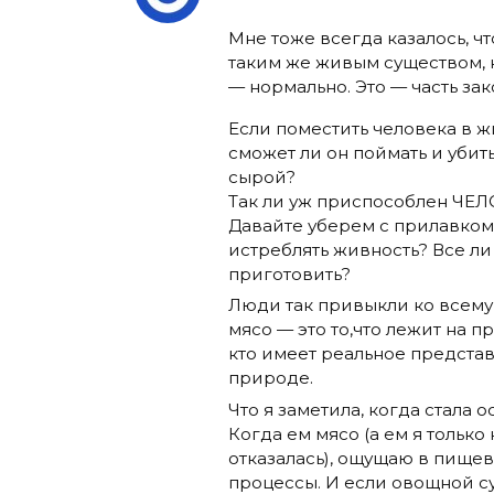
Мне тоже всегда казалось, ч
таким же живым существом, к
— нормально. Это — часть за
Если поместить человека в ж
сможет ли он поймать и убить
сырой?
Так ли уж приспособлен ЧЕЛ
Давайте уберем с прилавком 
истреблять живность? Все ли
приготовить?
Люди так привыкли ко всему 
мясо — это то,что лежит на 
кто имеет реальное представ
природе.
Что я заметила, когда стала
Когда ем мясо (а ем я только
отказалась), ощущаю в пище
процессы. И если овощной су