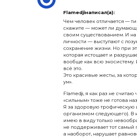
Flamedjiнаписал(а):
Чем человек отличается — ти
скажите — может ли думающи
своим существованием. И на
личности — выступают с лозу
сохранение жизни. Но при эт
которая истощает и разрушае
вообще как всю экосистему. 
всё это.
Это красивые жесты, за кот
ум».
Flamedji, я как раз не счита
«сильным» тоже не готова наз
Я за здоровую трофическую 
организмом следующего). В ко
имею в виду только невообра
не поддерживает тот самый 
а наоборот, нарушает равнов