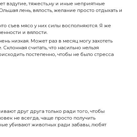
ет вздутие, тяжесть,ну и иные неприятные
льшая лень, вялость, желание просто отдыхать и
что съев мясо у них силы восполняются. Я же
енности и вялости.
ень низкая. Может раз в месяц могу захотеть
. Склонная считать, что насильно нельзя
оисходить постепенно, чтобы не было стресса
ивают друг друга только ради того, чтобы
ловек не всегда, чаще просто получить
рые убивают животных ради забавы, любят