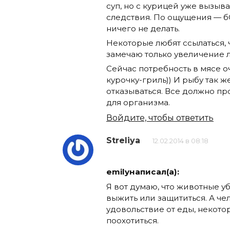
суп, но с курицей уже вызыва
следствия. По ощущения — бО
ничего не делать.
Некоторые любят ссылаться, 
замечаю только увеличение л
Сейчас потребность в мясе оч
курочку-гриль)) И рыбу так же
отказываться. Все должно пр
для организма.
Войдите, чтобы ответить
Streliya
12.02.2014 в 08:18
emilyнаписал(а):
Я вот думаю, что животные уб
выжить или защититься. А че
удовольствие от еды, некото
поохотиться.