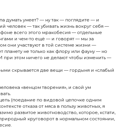
па думать умеет? — ну так — поглядите — и
й человек — так убивать жизнь вокруг себя —
 фоне всего этого мракобесия — отдельные
нгами и чем-то ещё — и говорят — мы за
ом они участвуют в той системе жизни —
т планету не только как флору или фауну — но
И при этом ничего не делают чтобы изменить —
орыми скрывается две вещи — гордыня и «слабый
ю человека «венцом творения», и свой ум
вать.
цепь (поедание по видовой цепочке одним
нтексте отказа от мяса в пользу животных, я
зимо развитое животноводство, которое, кстати,
природный круговорот в нормальном состоянии,
есие.