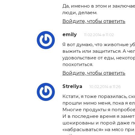
Да, именно в этом и заключае
люди, делаем.
Войдите, чтобы ответить
emily
11.02.2014 в 11:02
Я вот думаю, что животные уб
выжить или защититься. А че
удовольствие от еды, некото
поохотиться.
Войдите, чтобы ответить
Streliya
10.02.2014 в 11:26
Кстати, я тоже поразилась, 
прошли мимо меня, пока я ел
Многие продукты я попробов
И в последнее время я замет
шокированы и порой даже п
«набрасываться» на мясо при