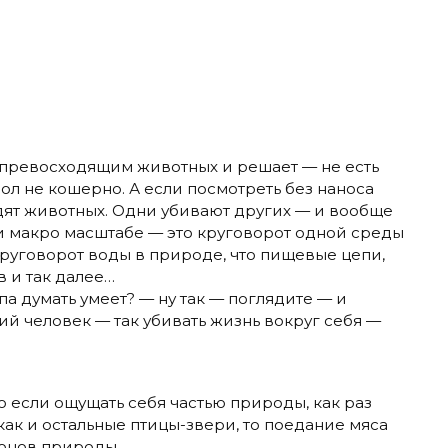
о превосходящим животных и решает — не есть
мол не кошерно. А если посмотреть без наноса
ят животных. Одни убивают других — и вообще
 и макро масштабе — это круговорот одной среды
круговорот воды в природе, что пищевые цепи,
в и так далее…
па думать умеет? — ну так — поглядите — и
й человек — так убивать жизнь вокруг себя —
то если ощущать себя частью природы, как раз
ак и остальные птицы-звери, то поедание мяса
конов природы.