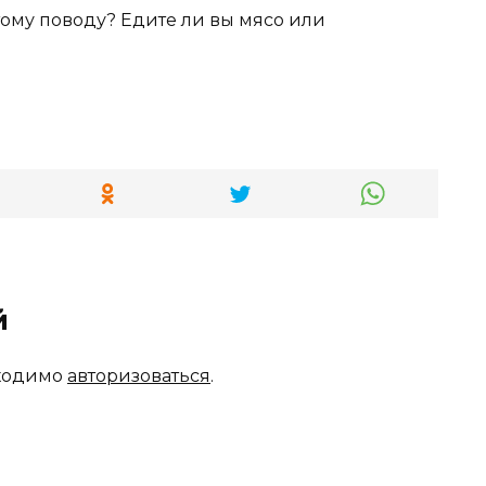
этому поводу? Едите ли вы мясо или
й
бходимо
авторизоваться
.