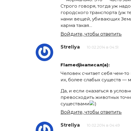
Строго говоря, тогда уж надо
городского транспорта (уж т
нами вещей, убивающих Земл
карма такая…
Войдите, чтобы ответить
Streliya
10.02.2014 в 04:51
Flamedjiнаписал(а):
Человек считает себя чем-т
их, более слабых существ — 
Да, и если оказаться в услов
превосходить животных точно
существами
Войдите, чтобы ответить
Streliya
10.02.2014 в 04:49