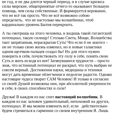
не год, и не два длится черный период, и в случае кризиса
силы мирские, общепринятые отчего-то оказывают большую
помощь, чем силы собственные. И формируется верование,
что не всё так просто. Что не всё возможно собою
определить, что не настолько мы волшебники, чтоб
кардинально уровень Бытия перекроить.
А ты смотришь на этого человека, и видишь такой гигантский
потенциал, такую силищу! Столько Света, Мощи, Волшебства
таит запрятанная, нераскрытая Суть! Что если б он захотел –
он не только свою жизнь изменил, но и новые галактики
одним щелчком пальцев создал бы! Но для этого нужно
поверить в себя, почувствовать эту силу в себе, понять свою
Суть и жить исходя из нее! Затянувшиеся трудности – просто
знак, что истинный потенциал не раскрыт, что путь выбран не
совсем верный. Достижения науки, медицины и техники
могут дать временные облегчения и недолгие радости. Однако
настоящие чудеса творит САМ Человек! И только в согласии
со своей Душой возможны они, при абсолютной уверенности
в себе, в своих способностях и силе!
Друзья! В каждом из нас спит
настоящий волшебник
. В
каждом из нас заложен удивительный, непохожий на других,
потенциал. И мы можем изменить всё, если действительно
будем стремиться к гармонии со своим внутренним Я. Лишь