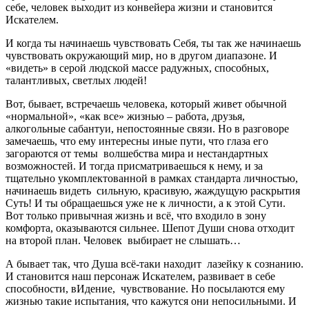
себе, человек выходит из конвейера жизни и становится
Искателем.
И когда ты начинаешь чувствовать Себя, ты так же начинаешь
чувствовать окружающий мир, но в другом диапазоне. И
«видеть» в серой людской массе радужных, способных,
талантливых, светлых людей!
Вот, бывает, встречаешь человека, который живет обычной
«нормальной», «как все» жизнью – работа, друзья,
алкогольные сабантуи, непостоянные связи. Но в разговоре
замечаешь, что ему интересны иные пути, что глаза его
загораются от темы волшебства мира и нестандартных
возможностей. И тогда присматриваешься к нему, и за
тщательно укомплектованной в рамках стандарта личностью,
начинаешь видеть сильную, красивую, жаждущую раскрытия
Суть! И ты обращаешься уже не к личности, а к этой Сути.
Вот только привычная жизнь и всё, что входило в зону
комфорта, оказываются сильнее. Шепот Души снова отходит
на второй план. Человек выбирает не слышать…
А бывает так, что Душа всё-таки находит лазейку к сознанию.
И становится наш персонаж Искателем, развивает в себе
способности, вИдение, чувствование. Но посылаются ему
жизнью такие испытания, что кажутся они непосильными. И