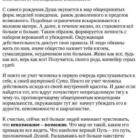
С самого рождения Душа окунается в мир общепринятых
форм, моделей поведения, рамок дозволенного и пределов
возможного. Подобные ограничения вскармливаются с
молоком матери. А далее, в течение жизни, их становится всё
больше и больше. Таким образом, формируется личность с
набором верований и убеждений. Окружающая
действительность диктует свои правила. И люди обязаны
жить по ним, иначе общество назовет тебя изгоем,
сумасшедшим, неудачником или больным. Живи как все, будь
как все, верь как все! Получается, своего рода, конвейер серых
судеб.
И никто не учит человека в первую очередь прислушиваться к
себе, к
своей внутренней Сути.
Никто не учит человека
действовать исходя из своей внутренней красоты. И даже если
найдется тот, кто вдруг почувствует непреодолимую тягу к
чему-то, противоречащему общепринятым концепциям
нормальности, окружающие тут же начнут убеждать его в
дурости, невозможности и шарлатанстве.
К счастью, сейчас всё больше людей начинают чувствовать,
что
невозможное – возможно
. Что мир не такой, каким его
привыкли все видеть. Что наиболее верный Путь – это путь,
проложенный Душой. Раскрываясь всё больше навстречу