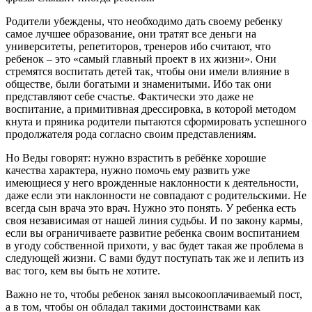
Родители убеждены, что необходимо дать своему ребенку
самое лучшее образование, они тратят все деньги на
университеты, репетиторов, тренеров ибо считают, что
ребенок – это «самый главный проект в их жизни». Они
стремятся воспитать детей так, чтобы они имели влияние в
обществе, были богатыми и знаменитыми. Ибо так они
представляют себе счастье. Фактически это даже не
воспитание, а примитивная дрессировка, в которой методом
кнута и пряника родители пытаются сформировать успешного
продолжателя рода согласно своим представлениям.
Но Веды говорят: нужно взрастить в ребёнке хорошие
качества характера, нужно помочь ему развить уже
имеющиеся у него врожденные наклонности к деятельности,
даже если эти наклонности не совпадают с родительскими. Не
всегда сын врача это врач. Нужно это понять. У ребенка есть
своя независимая от нашей линия судьбы. И по закону кармы,
если вы ограничиваете развитие ребенка своим воспитанием
в угоду собственной прихоти, у вас будет такая же проблема в
следующей жизни. С вами будут поступать так же и лепить из
вас того, кем вы быть не хотите.
Важно не то, чтобы ребенок занял высокооплачиваемый пост,
а в том, чтобы он обладал такими достоинствами как