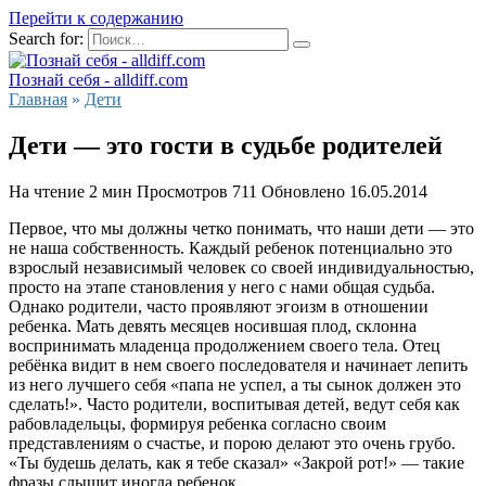
Перейти к содержанию
Search for:
Познай себя - alldiff.com
Главная
»
Дети
Дети — это гости в судьбе родителей
На чтение
2 мин
Просмотров
711
Обновлено
16.05.2014
Первое, что мы должны четко понимать, что наши дети — это
не наша собственность. Каждый ребенок потенциально это
взрослый независимый человек со своей индивидуальностью,
просто на этапе становления у него с нами общая судьба.
Однако родители, часто проявляют эгоизм в отношении
ребенка. Мать девять месяцев носившая плод, склонна
воспринимать младенца продолжением своего тела. Отец
ребёнка видит в нем своего последователя и начинает лепить
из него лучшего себя «папа не успел, а ты сынок должен это
сделать!». Часто родители, воспитывая детей, ведут себя как
рабовладельцы, формируя ребенка согласно своим
представлениям о счастье, и порою делают это очень грубо.
«Ты будешь делать, как я тебе сказал» «Закрой рот!» — такие
фразы слышит иногда ребенок.