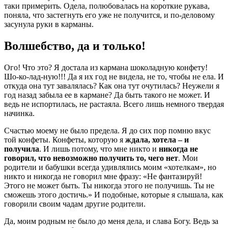
таки примерить. Одела, полюбовалась на короткие рукава,
поняла, что застегнуть его уже не получится, и по-деловому
засунула руки в карманы.
Волшебство, да и только!
Ого! Что это? Я достала из кармана шоколадную конфету!
Шо-ко-лад-ную!!! Да я их год не видела, не то, чтобы не ела. И
откуда она тут завалялась? Как она тут очутилась? Неужели я
год назад забыла ее в кармане? Да быть такого не может. И
ведь не испортилась, не растаяла. Всего лишь немного твердая
начинка.
Счастью моему не было предела. Я до сих пор помню вкус
той конфеты. Конфеты, которую я
ждала, хотела – и
получила
. И лишь потому, что мне никто и
никогда не
говорил, что невозможно получить то, чего нет
. Мои
родители и бабушки всегда удивлялись моим «хотелкам», но
никто и никогда не говорил мне фразу: «Не фантазируй!
Этого не может быть. Ты никогда этого не получишь. Ты не
сможешь этого достичь.» И подобные, которые я слышала, как
говорили своим чадам другие родители.
Да, моим родным не было до меня дела, и слава Богу. Ведь за