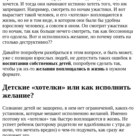
хочется. И тогда они начинают истинно хотеть того, что им
запрещают. Например, смотреть по ночам ужастики. И вот
вырастает такой человек, и его «хотелки» воплощаются в
жизнь, но не в том виде, в котором они были бы удобны
взрослому человеку, а совсем в ином. Он смотрит ужастики
по ночам, так как больше нечего смотреть, так как бессонница
его одолела. Вот и исполнилось желание, но почему опять на
столько деструктивно??
Давайте попробуем разобраться в этом вопросе, и быть может,
уже с позиции взрослых людей, не допустить таких ошибок в
воспитании собственных детей
, попробуем сделать так,
чтобы уж их-то
желания воплощались в жизнь
в нужном
формате.
Детские «хотелки» или как исполнить
желание?
Сознание детей не зашорено, в нем нет ограничений, каких-то
установок, которые мешают исполнению желаний. Именно
поэтому их «хотелки» так быстро воплощаются в жизнь. Не
успеет ребенок (которому родители не вдалбливали с утра до
ночи, что мечтать вредно) о чем-то подумать, как сразу же
получает это.