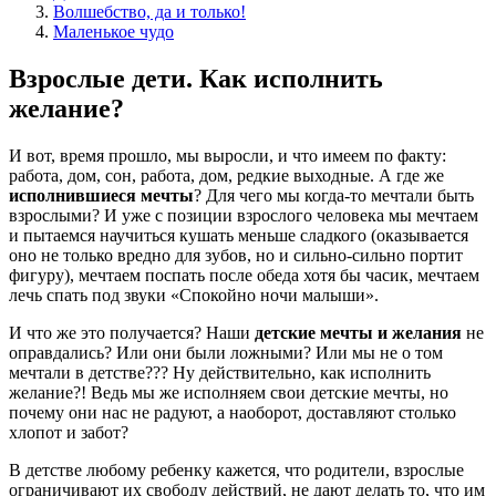
Волшебство, да и только!
Маленькое чудо
Взрослые дети. Как исполнить
желание?
И вот, время прошло, мы выросли, и что имеем по факту:
работа, дом, сон, работа, дом, редкие выходные. А где же
исполнившиеся мечты
? Для чего мы когда-то мечтали быть
взрослыми? И уже с позиции взрослого человека мы мечтаем
и пытаемся научиться кушать меньше сладкого (оказывается
оно не только вредно для зубов, но и сильно-сильно портит
фигуру), мечтаем поспать после обеда хотя бы часик, мечтаем
лечь спать под звуки «Спокойно ночи малыши».
И что же это получается? Наши
детские мечты и желания
не
оправдались? Или они были ложными? Или мы не о том
мечтали в детстве??? Ну действительно, как исполнить
желание?! Ведь мы же исполняем свои детские мечты, но
почему они нас не радуют, а наоборот, доставляют столько
хлопот и забот?
В детстве любому ребенку кажется, что родители, взрослые
ограничивают их свободу действий, не дают делать то, что им