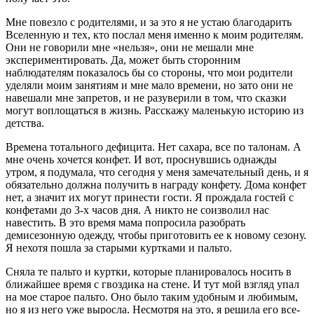
Мне повезло с родителями, и за это я не устаю благодарить
Вселенную и тех, кто послал меня именно к моим родителям.
Они не говорили мне «нельзя», они не мешали мне
экспериментировать. Да, может быть сторонним
наблюдателям показалось бы со стороны, что мои родители
уделяли моим занятиям и мне мало времени, но зато они не
навешали мне запретов, и не разуверили в том, что сказки
могут воплощаться в жизнь. Расскажу маленькую историю из
детства.
Времена тотального дефицита. Нет сахара, все по талонам. А
мне очень хочется конфет. И вот, проснувшись однажды
утром, я подумала, что сегодня у меня замечательный день, и я
обязательно должна получить в награду конфету. Дома конфет
нет, а значит их могут принести гости. Я прождала гостей с
конфетами до 3-х часов дня. А никто не соизволил нас
навестить. В это время мама попросила разобрать
демисезонную одежду, чтобы приготовить ее к новому сезону.
Я нехотя пошла за старыми куртками и пальто.
Сняла те пальто и куртки, которые планировалось носить в
ближайшее время с гвоздика на стене. И тут мой взгляд упал
на мое старое пальто. Оно было таким удобным и любимым,
но я из него уже выросла. Несмотря на это, я решила его все-