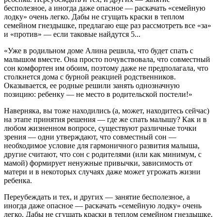
бесполезное, а иногда даже опасное — раскачать «семейную
лодку» очень легко. Дабы не сгущать краски в теплом
семейном гнездышке, предлагаю еще раз рассмотреть все «за»
и «против» — если таковые найдутся 5...
«Уже в родильном доме Алина решила, что будет спать с
малышом вместе. Она просто почувствовала, что совместный
сон комфортен им обоим, поэтому даже не предполагала, что
столкнется дома с бурной реакцией родственников.
Оказывается, ее родные решили занять однозначную
позицию: ребенку — не место в родительской постели!»
Наверняка, вы тоже находились (а, может, находитесь сейчас)
на этапе принятия решения — где же спать малышу? Как и в
любом жизненном вопросе, существуют различные точки
зрения — одни утверждают, что совместный сон —
необходимое условие для гармоничного развития малыша,
другие считают, что сон с родителями (или как минимум, с
мамой) формирует ненужные привычки, зависимость от
матери и в некоторых случаях даже может угрожать жизни
ребенка.
Переубеждать и тех, и других — занятие бесполезное, а
иногда даже опасное — раскачать «семейную лодку» очень
легко. Дабы не сгущать краски в теплом семейном гнездышке,