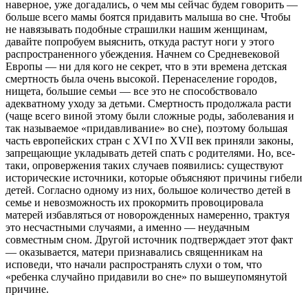
наверное, уже догадались, о чем мы сейчас будем говорить —
больше всего мамы боятся придавить малыша во сне. Чтобы
не навязывать подобные страшилки нашим женщинам,
давайте попробуем выяснить, откуда растут ноги у этого
распространенного убеждения. Начнем со Средневековой
Европы — ни для кого не секрет, что в эти времена детская
смертность была очень высокой. Перенаселение городов,
нищета, большие семьи — все это не способствовало
адекватному уходу за детьми. Смертность продолжала расти
(чаще всего виной этому были сложные роды, заболевания и
так называемое «придавливание» во сне), поэтому большая
часть европейских стран с XVI по XVII век приняли законы,
запрещающие укладывать детей спать с родителями. Но, все-
таки, опровержения таких случаев появились: существуют
исторические источники, которые объясняют причины гибели
детей. Согласно одному из них, большое количество детей в
семье и невозможность их прокормить провоцировала
матерей избавляться от новорожденных намеренно, трактуя
это несчастными случаями, а именно — неудачным
совместным сном. Другой источник подтверждает этот факт
— оказывается, матери признавались священникам на
исповеди, что начали распространять слухи о том, что
«ребенка случайно придавили во сне» по вышеупомянутой
причине.