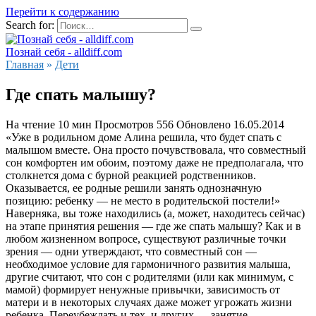
Перейти к содержанию
Search for:
Познай себя - alldiff.com
Главная
»
Дети
Где спать малышу?
На чтение
10 мин
Просмотров
556
Обновлено
16.05.2014
«Уже в родильном доме Алина решила, что будет спать с
малышом вместе. Она просто почувствовала, что совместный
сон комфортен им обоим, поэтому даже не предполагала, что
столкнется дома с бурной реакцией родственников.
Оказывается, ее родные решили занять однозначную
позицию: ребенку — не место в родительской постели!»
Наверняка, вы тоже находились (а, может, находитесь сейчас)
на этапе принятия решения — где же спать малышу? Как и в
любом жизненном вопросе, существуют различные точки
зрения — одни утверждают, что совместный сон —
необходимое условие для гармоничного развития малыша,
другие считают, что сон с родителями (или как минимум, с
мамой) формирует ненужные привычки, зависимость от
матери и в некоторых случаях даже может угрожать жизни
ребенка. Переубеждать и тех, и других — занятие