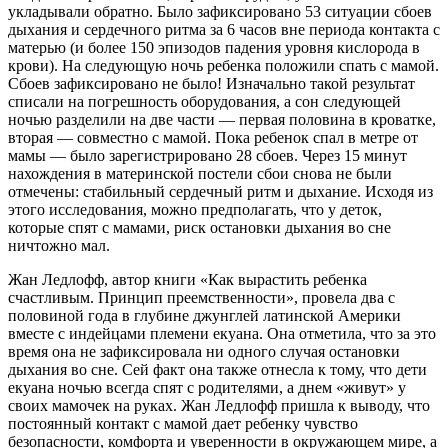
укладывали обратно. Было зафиксировано 53 ситуации сбоев
дыхания и сердечного ритма за 6 часов вне периода контакта с
матерью (и более 150 эпизодов падения уровня кислорода в
крови). На следующую ночь ребенка положили спать с мамой.
Сбоев зафиксировано не было! Изначально такой результат
списали на погрешность оборудования, а сон следующей
ночью разделили на две части — первая половина в кроватке,
вторая — совместно с мамой. Пока ребенок спал в метре от
мамы — было зарегистрировано 28 сбоев. Через 15 минут
нахождения в материнской постели сбои снова не были
отмечены: стабильный сердечный ритм и дыхание. Исходя из
этого исследования, можно предполагать, что у деток,
которые спят с мамами, риск остановки дыхания во сне
ничтожно мал.
Жан Ледлофф, автор книги «Как вырастить ребенка
счастливым. Принцип преемственности», провела два с
половиной года в глубине джунглей латинской Америки
вместе с индейцами племени екуана. Она отметила, что за это
время она не зафиксировала ни одного случая остановки
дыхания во сне. Сей факт она также отнесла к тому, что дети
екуана ночью всегда спят с родителями, а днем «живут» у
своих мамочек на руках. Жан Ледлофф пришла к выводу, что
постоянный контакт с мамой дает ребенку чувство
безопасности, комфорта и уверенности в окружающем мире, а