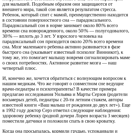
для малышей. Подобным образом они защищаются от
внешнего мира, такой сон является результатом стресса.
Ребенок, который спит с мамой, преимущественно находится
в состоянии поверхностного сна — парадоксального.
Парадоксальный сон в норме занимает около 80\% всего
времени сна новорожденного, около 50\% — полугодовалого,
30\% — вплоть до 3 лет. У взрослого человека на
парадоксальный сон приходится около 20\% всего времени
сна. Мозг маленького ребенка активно развивается в фазе
быстрого сна (указывает известный психолог Винникот), к
тому же, это помогает малышу вовремя сигнализировать маме
о своих потребностях. Активное развитие мозга — наш
четвертый плюс.
И, конечно же, хочется обратиться с волнующим вопросом к
нашим медикам. Что же говорят о совместном сне ведущие
врачи-педиатры и психотерапевты? В качестве примера
предлагаю исследования Уильяма и Марты Серзов (родители
восьмерых детей, педиатры с 20-ти летним стажем, авторы
известной книги «Ваш малыш от рождения до двух лет»). Еще
в 1992 году доктор Серз отметил следующие наблюдения:
здоровому ребенку (родной дочери Лорен возраста 3 месяцев)
поместили датчики и положили спать в свою кроватку.
Когда она просыпалась, кормили грудью, успокаивали и