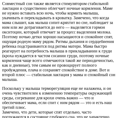
Совместный сон также является стимулятором стабильной
лактации и существенно облегчает ночные кормления. Маме
не нужно вставать всю ночь, чтобы кормить малыша,
укачивать и перекладывать в кроватку. Замечено, что когда
мама слышит, как малыш сопит-кряхтит во сне, наблюдает за
ним или же дотрагивается до него — выделяется гормон
окситоцин, который отвечает за процесс выделения молока.
Поэтому ночью детки хорошо насыщаются и спокойнее спят,
ощущая родную маму рядом. Ритмы дыхания и сердцебиения
ребенка подстраиваются под ритмы матери. Мама быстро
реагирует на потребность малыша в прикладывании к груди
(кроха нуждается в частом сосании груди, поэтому ночные
кормления чаще всего отмечаются такой же периодичностью,
как и дневные), тем самым не провоцирует полного
пробуждения, плача и сохраняет спокойствие в доме. Вот и
второй плюс — стабильная лактация у мамы и спокойный сон
малыша.
Поскольку у малыша терморегуляция еще не налажена, и он
очень чувствителен к изменению температуры окружающей
среды, согревание для крохи очень важно — что и
обеспечивает мама, если спит с ним рядом — это и есть наш
третий плюс.
Замечено, что дети, которые спят отдельно, часто
погружаются в состояние глубокого сна, что не характерно