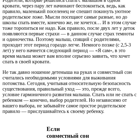
Родители, которые решились спать с малышом в одной
кровати, через пару лет начинают беспокоиться, ведь, как
правило, маленький поселенец не спешит покинуть уютное
родительское ложе. Мысли посещают самые разные, но до
школы спать вместе, конечно же, не хочется… И в этом случае
тоже торопиться не надо. Как правило, после двух лет у деток
появляются первые страхи — в данном случае страх темноты
и одиночества. Поэтому малыш, спящий с родителями,
проходит этот период гораздо легче. Немного позже (с 2,5-3
лет) у него начнется следующий период — «Я сам», в это
время малыш может вам вполне серьезно заявить, что хочет
спать в своей кровати.
Не так давно ношение детеныша на руках и совместный сон
считались необходимыми условиями для выживания
потомства. Сегодня, учитывая относительную безопасность
существования, правильный уход — это, прежде всего,
условие гармоничного развития малыша. Спать или не спать с
ребенком — конечно, выбор родителей. Но независимо от
вашего выбора, не забывайте самое простое родительское
правило — прислушивайтесь к своему ребенку.
Если
совместный сон