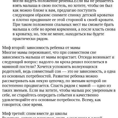
могли видеть положение ребенка.Если вы не решаетесь
взять малыша в свою постель, но хотите, чтобы он был
как можно ближе к вам, предлагаю поступить
следующим образом: снимите спинку детской кроватки
и плотно придвиньте ее этой стороной к своей кровати.
При таком положении спальных мест вы сможете брать
малыша к себе во время кормления, а после класть снова
в кроватку, но, тем не менее, находиться вы будете
практически рядом.
Миф второй: зависимость ребенка от мамы
Многие мамы переживают, что при совместном сне
зависимость малыша от мамы возрастает. Отсюда возникает и
следующий вопрос: надолго ли кроха решил поселиться в
маминой постели? Хочется успокоить волнующихся
родителей, ведь совместный сон — это не зависимость, а одна
из основных потребностей. Развитие ребенка можно
рассматривать как некую цепочку, по звеньям которой он
постепенно продвигается. Спасть рядом с мамой — одно из
таких звеньев. Если вы хотите, чтобы малыш рос уверенным в
себе, не старайтесь опередить события и качественно
удовлетворяйте его основные потребности. Всему, как
говорится, свое время.
Миф третий: спим вместе до школы