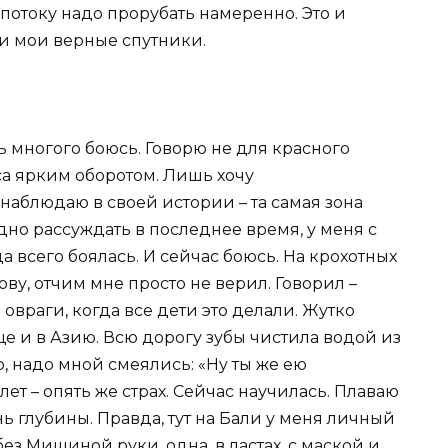
 потоку надо прорубать намеренно. Это и
ни мои верные спутники.
нь многого боюсь. Говорю не для красного
са ярким оборотом. Лишь хочу
аблюдаю в своей истории – та самая зона
дно рассуждать в последнее время, у меня с
а всего боялась. И сейчас боюсь. На крохотных
лову, отчим мне просто не верил. Говорил –
овраги, когда все дети это делали. Жутко
ще и в Азию. Всю дорогу зубы чистила водой из
, надо мной смеялись: «Ну ты же ею
лет – опять же страх. Сейчас научилась. Плаваю
нь глубины. Правда, тут на Бали у меня личный
без Мишиной руки, одна, в ластах, с маской и