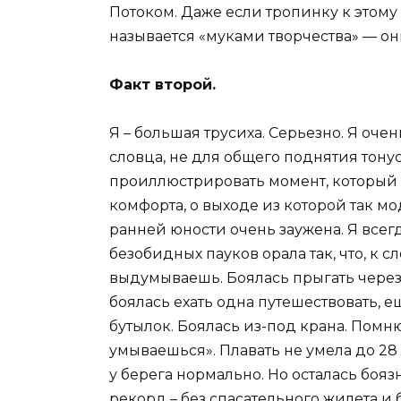
Потоком. Даже если тропинку к этому
называется «муками творчества» — о
Факт второй.
Я – большая трусиха. Серьезно. Я оче
словца, не для общего поднятия тону
проиллюстрировать момент, который н
комфорта, о выходе из которой так мо
ранней юности очень заужена. Я всегд
безобидных пауков орала так, что, к с
выдумываешь. Боялась прыгать через 
боялась ехать одна путешествовать, е
бутылок. Боялась из-под крана. Помню
умываешься». Плавать не умела до 28 
у берега нормально. Но осталась бояз
рекорд – без спасательного жилета и 