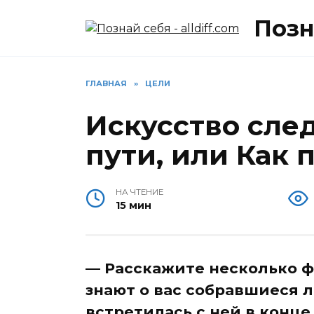
Перейти
Позна
к
содержанию
ГЛАВНАЯ
»
ЦЕЛИ
Искусство сле
пути, или Как 
НА ЧТЕНИЕ
15 мин
— Расскажите несколько ф
знают о вас собравшиеся л
встретилась с ней в конце