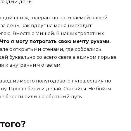
каждый день.
мордой вниз», толерантно называемой нашей
за день, как вдруг на меня нисходит
делаю. Вместе с Мишей. В наших трепетных
Что я могу потрогать свою мечту руками.
але с открытыми стенами, где собрались
ей буквально со всего света в едином порыве
я к внутренним ответам.
вывод из моего полугодового путешествия по
ину. Просто бери и делай. Старайся. Не бойся
 не береги силы на обратный путь.
того?