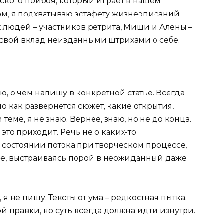
кого прибоя, который играет в нашем
ом, я подхватываю эстафету жизнеописаний
х людей – участников ретрита, Миши и Алены –
 свой вклад неизданными штрихами о себе.
аю, о чем напишу в конкретной статье. Всегда
но как развернется сюжет, какие открытия,
еме, я не знаю. Вернее, знаю, но не до конца.
это приходит. Речь не о каких-то
 состоянии потока при творческом процессе,
гое, выстраиваясь порой в неожиданный даже
т, я не пишу. Тексты от ума – редкостная пытка.
й правки, но суть всегда должна идти изнутри.