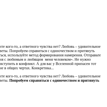
е кого-то, а ответного чувства нет? Любовь – удивительное
веты. Попробуем справиться с одиночеством и притянуть
ться, используйте метод формирования намерения. Отправьте
ения с любимым и любящим меня человеком». Не нужно
вступить в конфликт. А для вас у Вселенной припасен тот
е в общих чертах. Конкретика...
е кого-то, а ответного чувства нет? Любовь – удивительное
тветы.
Попробуем справиться с одиночеством и притянуть