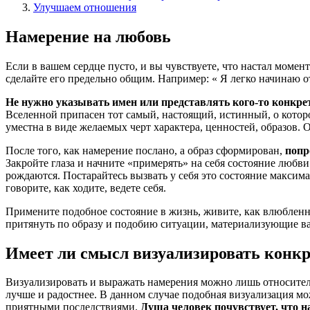
Улучшаем отношения
Намерение на любовь
Если в вашем сердце пусто, и вы чувствуете, что настал моме
сделайте его предельно общим. Например: « Я легко начинаю
Не нужно указывать имен или представлять кого-то конкрет
Вселенной припасен тот самый, настоящий, истинный, о которо
уместна в виде желаемых черт характера, ценностей, образов. 
После того, как намерение послано, а образ сформирован,
попр
Закройте глаза и начните «примерять» на себя состояние любви
рождаются. Постарайтесь вызвать у себя это состояние максима
говорите, как ходите, ведете себя.
Примените подобное состояние в жизнь, живите, как влюбленны
притянуть по образу и подобию ситуации, материализующие в
Имеет ли смысл визуализировать конкр
Визуализировать и выражать намерения можно лишь относительн
лучше и радостнее. В данном случае подобная визуализация мож
приятными последствиями.
Душа человек почувствует, что н