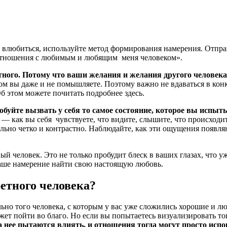
нт влюбиться, используйте метод формирования намерения. Отпр
 отношения с любимым и любящим меня человеком».
ного. Потому что ваши желания и желания другого человека 
м вы даже и не помышляете. Поэтому важно не вдаваться в конкр
Об этом можете почитать подробнее здесь.
обуйте вызвать у себя то самое состояние, которое вы испыт
 — как вы себя чувствуете, что видите, слышите, что происходи
льно четко и контрастно. Наблюдайте, как эти ощущения появляют
й человек. Это не только пробудит блеск в ваших глазах, что у
аше намерение найти свою настоящую любовь.
етного человека?
о того человека, с которым у вас уже сложились хорошие и люб
ет пойти во благо. Но если вы попытаетесь визуализировать тог
а нее пытаются влиять, и отношения тогда могут просто испо