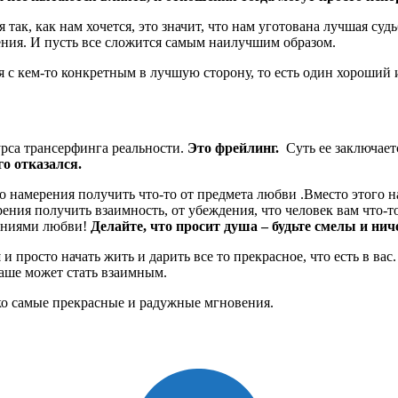
ся так, как нам хочется, это значит, что нам уготована лучшая с
ния. И пусть все сложится самым наилучшим образом.
 с кем-то конкретным в лучшую сторону, то есть один хороший 
урса трансерфинга реальности.
Это фрейлинг.
Суть ее заключает
го отказался.
 намерения получить что-то от предмета любви .Вместо этого н
ния получить взаимность, от убеждения, что человек вам что-то
щениями любви!
Делайте, что просит душа – будьте смелы и нич
й
и просто начать жить и дарить все то прекрасное, что есть в вас.
 ваше может стать взаимным.
ько самые прекрасные и радужные мгновения.