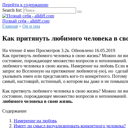
Перейти к содержанию
Search for:
Познай себя - alldiff.com
Главная
»
Он и она
Как притянуть любимого человека в св
На чтение
4 мин
Просмотров
3.2к.
Обновлено
16.05.2019
Как притянуть любимого человека в свою жизнь? Можно ли визу
состояние, порождающее множество вопросов и непониманий. Н
любимого человека в свою жизнь. Намерение на любовь Если в 
запрос во Вселенную на притяжение любимого(-ую), но сдела
указывать имен или представлять кого-то конкретного. Потому
самый, настоящий, истинный, о котором вы даже и не помышляет
Как притянуть любимого человека в свою жизнь? Можно ли визу
состояние, порождающее множество вопросов и непониманий. Н
любимого человека в свою жизнь.
Содержание
Намерение на любовь
Имеет ли смысл визуализировать конкретного человека?