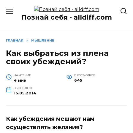
Перейти
к
Познай себя - alldiff.com
содержанию
ГЛАВНАЯ
»
МЫШЛЕНИЕ
Как выбраться из плена
своих убеждений?
НА ЧТЕНИЕ
ПРОСМОТРОВ
4 мин
645
ОБНОВЛЕНО
16.05.2014
Как убеждения мешают нам
осуществлять желания?