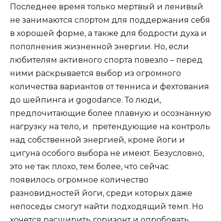
Последнее время только мертвый и ленивый
не занимаются спортом для поддержания себя
в хорошей форме, а также для бодрости духа и
пополнения жизненной энергии. Но,
если
любителям активного спорта повезло – перед
ними раскрывается выбор из огромного
количества вариантов от тенниса и фехтования
до шейпинга и
gogo
dance
. То люди,
предпочитающие более плавную и осознанную
нагрузку на тело, и
претендующие на контроль
над собственной энергией, кроме йоги и
цигуна особого выбора не имеют. Безусловно,
это не так плохо, тем более, что сейчас
появилось огромное количество
разновидностей йоги, среди которых даже
непоседы смогут найти подходящий темп. Но
хочется расширить горизонт и опробовать