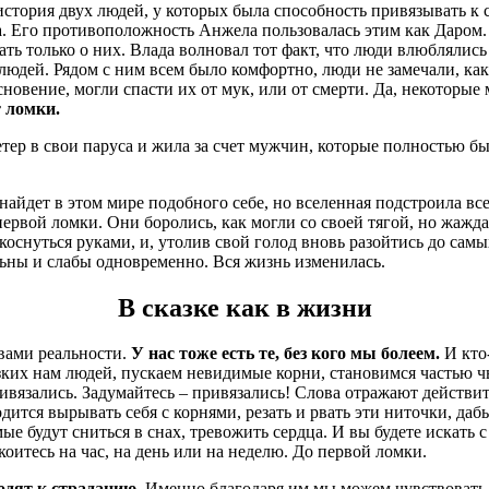
тория двух людей, у которых была способность привязывать к с
а. Его противоположность Анжела пользовалась этим как Даром. 
ать только о них. Влада волновал тот факт, что люди влюблялись 
людей. Рядом с ним всем было комфортно, люди не замечали, как 
сновение, могли спасти их от мук, или от смерти. Да, некоторые
 ломки.
ер в свои паруса и жила за счет мужчин, которые полностью был
 найдет в этом мире подобного себе, но вселенная подстроила в
первой ломки. Они боролись, как могли со своей тягой, но жажда
коснуться руками, и, утолив свой голод вновь разойтись до сам
льны и слабы одновременно. Вся жизнь изменилась.
В сказке как в жизни
вами реальности.
У нас тоже есть те, без кого мы болеем.
И кто-
изких нам людей, пускаем невидимые корни, становимся частью 
ривязались. Задумайтесь – привязались! Слова отражают действи
дится вырывать себя с корнями, резать и рвать эти ниточки, да
е будут сниться в снах, тревожить сердца. И вы будете искать с
оитесь на час, на день или на неделю. До первой ломки.
водят к страданию.
Именно благодаря им мы можем чувствовать и