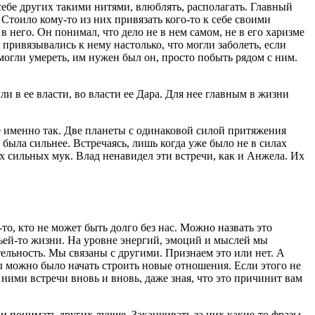
ебе других такими нитями, влюблять, располагать. Главный
Стоило кому-то из них привязать кого-то к себе своими
в него. Он понимал, что дело не в нем самом, не в его харизме
привязывались к нему настолько, что могли заболеть, если
 могли умереть, им нужен был он, просто побыть рядом с ним.
и в ее власти, во власти ее Дара. Для нее главным в жизни
се именно так. Две планеты с одинаковой силой притяжения
 была сильнее. Встречаясь, лишь когда уже было не в силах
ых сильных мук. Влад ненавидел эти встречи, как и Анжела. Их
то, кто не может быть долго без нас. Можно назвать это
чьей-то жизни. На уровне энергий, эмоций и мыслей мы
тельность. Мы связаны с другими. Признаем это или нет. А
бы можно было начать строить новые отношения. Если этого не
 ними встречи вновь и вновь, даже зная, что это причинит вам
 понимать других лучше. Заканчивать за них какие-то фразы,