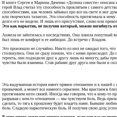
В книге Сергея и Марины Дяченко «Долина совести» описана ис
герой Влад считал эту способность проклятьем с самого детств
способностями, как человек забывал про все на свете и мог дум
или творческих талантах. Эта способность притягивала к нему 
долго его не видели. И лишь его присутствие, слово или прико
Это как наркотик, не получив который, можно погибнуть от
Анжела не заботилась о последствиях. Она ловила попутный вет
был лишь ее комфорт и ее амбиции. До встречи с Владом.
Это произошло не случайно. Никто из них не ожидал того, что
столкнулись. Они не сразу поняли, что с ними происходит. До 
терпеть, они подходили друг к другу лишь на минуту, дабы при
чувства были взаимны. Став рабами друг друга они были и си
Эта выдуманная история имеет прямое отношение и к нашей с 
привычкой, а может все намного серьезнее. Мы врастаем в бл
протягиваем нити связей. Иногда мы говорим, что к кому-то п
разрывая с кем-то отношения — мы чувствуем боль. Ведь прихо
сделать, то тяга к прошлому будет владеть нами. Бывшие любимы
боль. Сладкую наркотическую боль. И получив свою дозу, успок
В этих нитях связи нет ничего плохого, если они вас не при