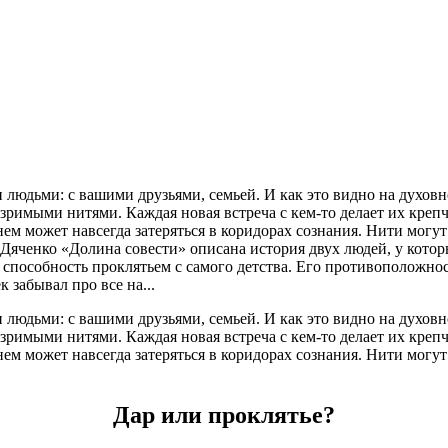
 людьми: с вашими друзьями, семьей. И как это видно на духовн
езримыми нитями. Каждая новая встреча с кем-то делает их креп
нем может навсегда затеряться в коридорах сознания. Нити могут 
Дяченко «Долина совести» описана история двух людей, у котор
у способность проклятьем с самого детства. Его противоположно
 забывал про все на...
 людьми: с вашими друзьями, семьей. И как это видно на духовн
езримыми нитями. Каждая новая встреча с кем-то делает их креп
нем может навсегда затеряться в коридорах сознания. Нити могут 
Дар или проклятье?