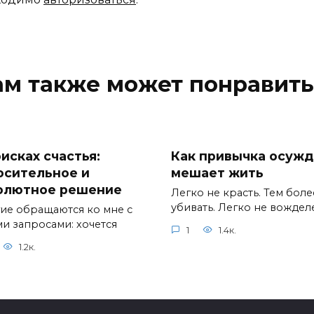
ам также может понравить
исках счастья:
Как привычка осужд
осительное и
мешает жить
олютное решение
Легко не красть. Тем боле
убивать. Легко не вождел
ие обращаются ко мне с
ми запросами: хочется
1
1.4к.
1.2к.