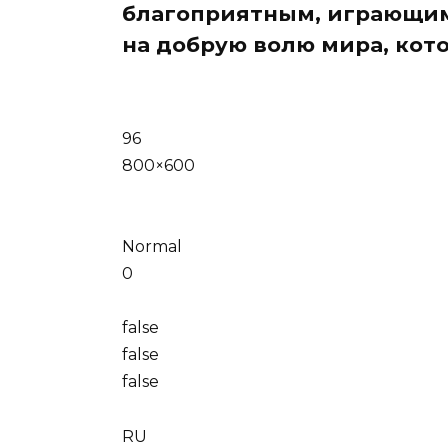
благоприятным, играющим 
на добрую волю мира, кото
96
800×600
Normal
0
false
false
false
RU