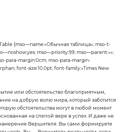
rmalTable {mso—name:»Обычная таблица»; mso-t-
mso—noshow:yes; mso—priority:99; mso—parent:»»;
so-para-margin:0cm; mso-para-margin-
phan; font-size:10.0pt; font-family:»Times New
бытие или обстоятельство благоприятным,
ание на добрую волю мира, который заботится
которую обстоятельства могут в любой момент
основанная на слепой вере в успех. И даже не
— намерение Вершителя. Вы сами формируете
альность. Вы — Вершитель реальности, если