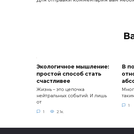
В
Экологичное мышление:
В по
простой способ стать
отн
счастливее
абс
Жизнь – это цепочка
Мног
нейтральных событий. И лишь
таки
от
1
1
2.1к.