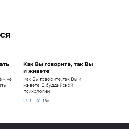
ся
ать
Как Вы говорите, так Вы
и живете
е – не
Как Вы говорите, так Вы и
еть
живете. В буддийской
психологии
1
1.9к.