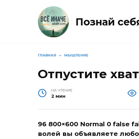
Перейти
к
содержанию
Познай себя 
ГЛАВНАЯ
»
МЫШЛЕНИЕ
Отпустите хва
НА ЧТЕНИЕ
2 мин
96 800×600 Normal 0 false f
волей вы объявляете любо