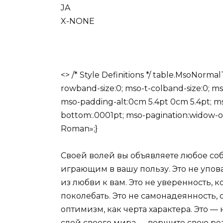
JA
X-NONE
<> /* Style Definitions */ table.MsoNo
rowband-size:0; mso-t-colband-size:0; 
mso-padding-alt:0cm 5.4pt 0cm 5.4pt; m
bottom:.0001pt; mso-pagination:widow-or
Roman»;}
Своей волей вы объявляете любое со
играющим в вашу пользу. Это не упов
из любви к вам. Это не уверенность, 
поколебать. Это не самонадеянность, 
оптимизм, как черта характера. Это 
слой своего мира — вершите свою ре