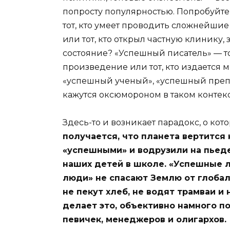
попросту популярностью. Попробуйте п
тот, кто умеет проводить сложнейши
или тот, кто открыл частную клинику,
состояние? «Успешный писатель» — т
произведение или тот, кто издается
«успешный ученый», «успешный препо
кажутся оксюмороном в таком контекс
Здесь-то и возникает парадокс, о ко
получается, что планета вертится 
«успешными» и водрузили на пьеде
наших детей в школе. «Успешные л
люди» не спасают Землю от глоба
не пекут хлеб, не водят трамваи и н
делает это, объективно намного п
певичек, менеджеров и олигархов.