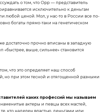
ссуждать о том, что Орр — представитель
 приравнивается исключительно к деньгам
 любой ценой. Мол, у нас-то в России все по-
овно богаты прямо-таки на генетическом
уже достаточно прочно вписаны в западную
п «быстрее, выше, сильнее» становится
 том, что это определяет наш способ
й, но при этом тесной и отягощенной разными
тавителей каких профессий мы называем
 знаменитые актеры и певцы всех мастей,
те, кто наделен властью, деньгами или