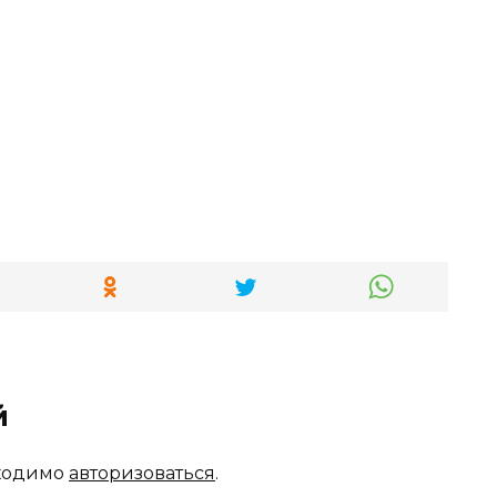
й
бходимо
авторизоваться
.