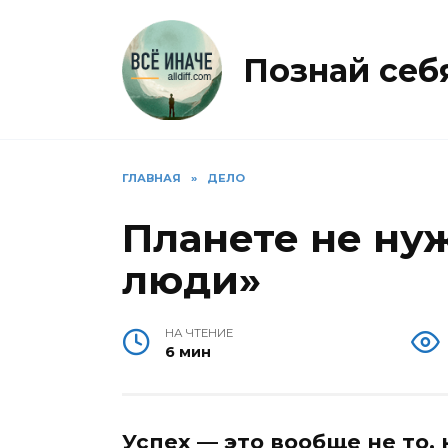
Перейти
к
содержанию
Познай себя 
ГЛАВНАЯ
»
ДЕЛО
Планете не н
люди»
НА ЧТЕНИЕ
6 мин
Успех — это вообще не то,